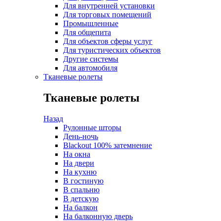
Для внутренней установки
Для торговых помещений
Промышленные
Для общепита
Для объектов сферы услуг
Для туристических объектов
Другие системы
Для автомобиля
Тканевые ролеты
Тканевые ролеты
Назад
Рулонные шторы
День-ночь
Blackout 100% затемнение
На окна
На двери
На кухню
В гостиную
В спальню
В детскую
На балкон
На балконную дверь