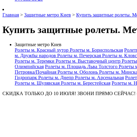
Главная
>
Защитные метро Киев
>
Купить защитные ролеты. М
Купить защитные ролеты. Ме
Защитные метро Киев
Ролеты м. Красный хутор
Ролеты м. Бориспольская
Ролет
м. Дружбы народов
Ролеты м. Печерская
Ролеты м. Клов
Ролеты м. Теремки
Ролеты м. Выставочный центр
Ролеты
Олимпийская
Ролеты м. Площадь Льва Толстого
Ролеты 
Петровка/Почайная
Ролеты м. Оболонь
Ролеты м. Минск
Гидропарк
Ролеты м. Днепр
Ролеты м. Арсенальная
Роле
Ролеты м. Шулявская
Ролеты м. Берестейская
Ролеты м. 
СКИДКА ТОЛЬКО ДО 10 ИЮЛЯ! ЗВОНИ ПРЯМО СЕЙЧАС! (044) 5