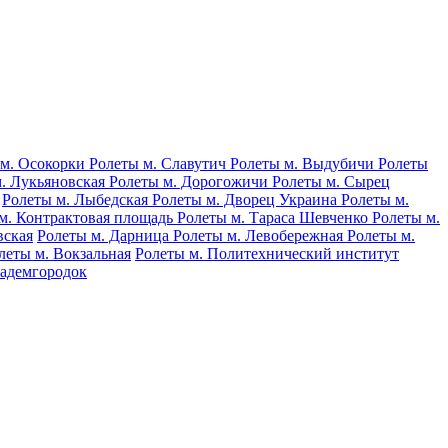
 м. Осокорки
Ролеты м. Славутич
Ролеты м. Выдубичи
Ролеты
м. Лукьяновская
Ролеты м. Дорогожичи
Ролеты м. Сырец
я
Ролеты м. Лыбедская
Ролеты м. Дворец Украина
Ролеты м.
м. Контрактовая площадь
Ролеты м. Тараса Шевченко
Ролеты м.
вская
Ролеты м. Дарница
Ролеты м. Левобережная
Ролеты м.
леты м. Вокзальная
Ролеты м. Политехнический институт
кадемгородок