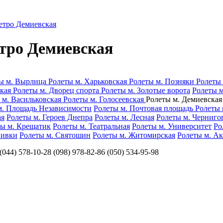
етро Демиевская
тро Демиевская
ы м. Вырлица
Ролеты м. Харьковская
Ролеты м. Позняки
Ролеты
ская
Ролеты м. Дворец спорта
Ролеты м. Золотые ворота
Ролеты 
 м. Васильковская
Ролеты м. Голосеевская
Ролеты м. Демиевска
м. Площадь Независимости
Ролеты м. Почтовая площадь
Ролеты 
ая
Ролеты м. Героев Днепра
Ролеты м. Лесная
Ролеты м. Черниго
ты м. Крещатик
Ролеты м. Театральная
Ролеты м. Университет
Ро
Нивки
Ролеты м. Святошин
Ролеты м. Житомирская
Ролеты м. А
78-10-28 (098) 978-82-86 (050) 534-95-98