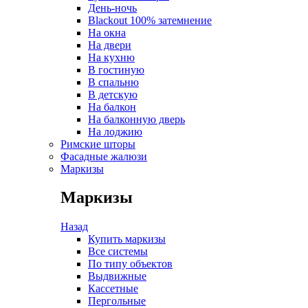
День-ночь
Blackout 100% затемнение
На окна
На двери
На кухню
В гостиную
В спальню
В детскую
На балкон
На балконную дверь
На лоджию
Римские шторы
Фасадные жалюзи
Маркизы
Маркизы
Назад
Купить маркизы
Все системы
По типу объектов
Выдвижные
Кассетные
Пергольные