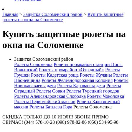
Главная
>
Защитка Соломенский район
>
Купить защитные
ролеты на окна на Соломенке
Купить защитные ролеты на
окна на Соломенке
Защитка Соломенский район
Ролеты Соломенка
Ролеты промрайон станции Пост-
Волынский
Ролеты промрайон «Отрадный»
Ролеты
Грушки
Ролеты Кадетская роща
Ролеты Жуляны
Ролеты
Проневщина
Ролеты Железнодорожная Колония
Ролеты
Новокараваевы дачи
Ролеты Караваевы дачи
Ролеты
Отрадный
Ролеты Совки
Ролеты Турецкий городок
Ролеты Александровская Слободка
Ролеты Чоколовка
Ролеты Первомайский массив
Ролеты Зализничный
массив
Ролеты Батыева Гора
Ролеты Соломенка
СКИДКА ТОЛЬКО ДО 10 ИЮЛЯ! ЗВОНИ ПРЯМО
СЕЙЧАС! (044) 578-10-28 (098) 978-82-86 (050) 534-95-98