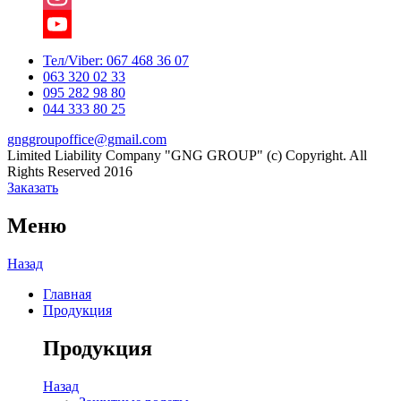
Instagram
YouTube
Тел/Viber:
067 468 36 07
063 320 02 33
Channel
095 282 98 80
044 333 80 25
gnggroupoffice@gmail.com
Limited Liability Company "GNG GROUP" (c) Copyright. All
Rights Reserved 2016
Заказать
Меню
Назад
Главная
Продукция
Продукция
Назад