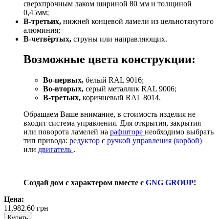
сверхпрочным лаком шириной 80 мм и толщиной
0,45мм;
В-третьих,
нижней концевой ламели из цельнотянутого
алюминия;
В-четвёртых,
струны или направляющих.
Возможные цвета конструкции:
Во-первых,
белый RAL 9016;
Во-вторых,
серый металлик RAL 9006;
В-третьих,
коричневый RAL 8014.
Обращаем Ваше внимание, в стоимость изделия не
входит система управления. Для открытия, закрытия
или поворота ламелей на
рафшторе
необходимо выбрать
тип привода:
редуктор
с
ручкой управления (корбой)
или
двигатель
.
Создай дом с характером вместе с
GNG GROUP
!
Цена:
11,982.60
грн
Купить