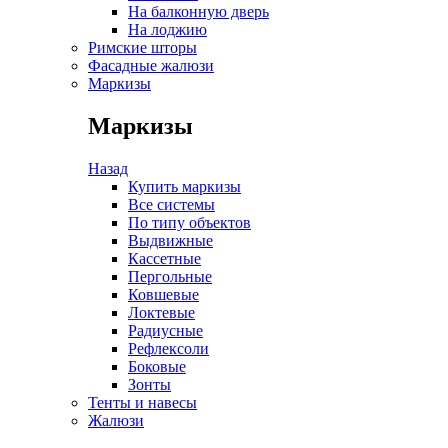
На балконную дверь
На лоджию
Римские шторы
Фасадные жалюзи
Маркизы
Маркизы
Назад
Купить маркизы
Все системы
По типу объектов
Выдвижные
Кассетные
Пергольные
Ковшевые
Локтевые
Радиусные
Рефлексоли
Боковые
Зонты
Тенты и навесы
Жалюзи