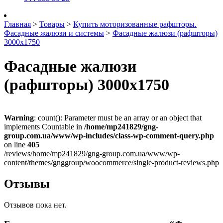
Главная
>
Товары
>
Купить моторизованные рафшторы.
Фасадные жалюзи и системы
>
Фасадные жалюзи (рафшторы)
3000х1750
Фасадные жалюзи
(рафшторы) 3000х1750
Warning
: count(): Parameter must be an array or an object that
implements Countable in
/home/mp241829/gng-
group.com.ua/www/wp-includes/class-wp-comment-query.php
on line
405
/reviews/home/mp241829/gng-group.com.ua/www/wp-
content/themes/gnggroup/woocommerce/single-product-reviews.php
Отзывы
Отзывов пока нет.