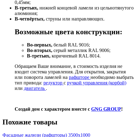
0,45мм;
В-третьих,
нижней концевой ламели из цельнотянутого
алюминия;
В-четвёртых,
струны или направляющих.
Возможные цвета конструкции:
Во-первых,
белый RAL 9016;
Во-вторых,
серый металлик RAL 9006;
В-третьих,
коричневый RAL 8014.
Обращаем Ваше внимание, в стоимость изделия не
входит система управления. Для открытия, закрытия
или поворота ламелей на
рафшторе
необходимо выбрать
тип привода:
редуктор
с
ручкой управления (корбой)
или
двигатель
.
Создай дом с характером вместе с
GNG GROUP
!
Похожие товары
Фасадные жалюзи (рафшторы) 3500х1000