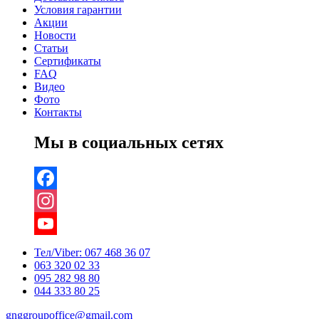
Условия гарантии
Акции
Новости
Статьи
Сертификаты
FAQ
Видео
Фото
Контакты
Мы в социальных сетях
Facebook
Instagram
YouTube
Тел/Viber:
067 468 36 07
063 320 02 33
Channel
095 282 98 80
044 333 80 25
gnggroupoffice@gmail.com