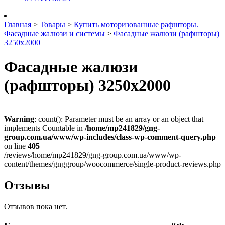
Главная
>
Товары
>
Купить моторизованные рафшторы.
Фасадные жалюзи и системы
>
Фасадные жалюзи (рафшторы)
3250х2000
Фасадные жалюзи
(рафшторы) 3250х2000
Warning
: count(): Parameter must be an array or an object that
implements Countable in
/home/mp241829/gng-
group.com.ua/www/wp-includes/class-wp-comment-query.php
on line
405
/reviews/home/mp241829/gng-group.com.ua/www/wp-
content/themes/gnggroup/woocommerce/single-product-reviews.php
Отзывы
Отзывов пока нет.