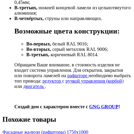
0,45мм;
В-третьих,
нижней концевой ламели из цельнотянутого
алюминия;
В-четвёртых,
струны или направляющих.
Возможные цвета конструкции:
Во-первых,
белый RAL 9016;
Во-вторых,
серый металлик RAL 9006;
В-третьих,
коричневый RAL 8014.
Обращаем Ваше внимание, в стоимость изделия не
входит система управления. Для открытия, закрытия
или поворота ламелей на
рафшторе
необходимо выбрать
тип привода:
редуктор
с
ручкой управления (корбой)
или
двигатель
.
Создай дом с характером вместе с
GNG GROUP
!
Похожие товары
Фасадные жалюзи (рафшторы) 1750х1000