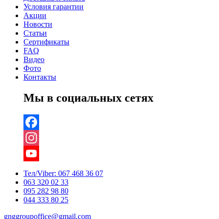
Условия гарантии
Акции
Новости
Статьи
Сертификаты
FAQ
Видео
Фото
Контакты
Мы в социальных сетях
Facebook
Instagram
YouTube
Тел/Viber:
067 468 36 07
063 320 02 33
Channel
095 282 98 80
044 333 80 25
gnggroupoffice@gmail.com