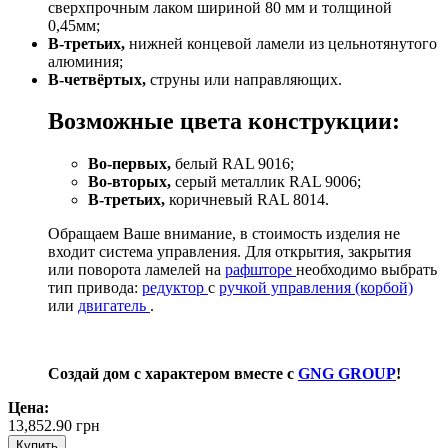
сверхпрочным лаком шириной 80 мм и толщиной
0,45мм;
В-третьих,
нижней концевой ламели из цельнотянутого
алюминия;
В-четвёртых,
струны или направляющих.
Возможные цвета конструкции:
Во-первых,
белый RAL 9016;
Во-вторых,
серый металлик RAL 9006;
В-третьих,
коричневый RAL 8014.
Обращаем Ваше внимание, в стоимость изделия не
входит система управления. Для открытия, закрытия
или поворота ламелей на
рафшторе
необходимо выбрать
тип привода:
редуктор
с
ручкой управления (корбой)
или
двигатель
.
Создай дом с характером вместе с
GNG GROUP
!
Цена:
13,852.90
грн
Купить