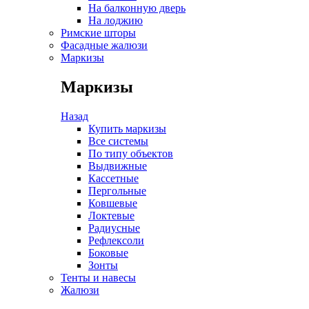
На балконную дверь
На лоджию
Римские шторы
Фасадные жалюзи
Маркизы
Маркизы
Назад
Купить маркизы
Все системы
По типу объектов
Выдвижные
Кассетные
Пергольные
Ковшевые
Локтевые
Радиусные
Рефлексоли
Боковые
Зонты
Тенты и навесы
Жалюзи