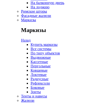
На балконную дверь
На лоджию
Римские шторы
Фасадные жалюзи
Маркизы
Маркизы
Назад
Купить маркизы
Все системы
По типу объектов
Выдвижные
Кассетные
Пергольные
Ковшевые
Локтевые
Радиусные
Рефлексоли
Боковые
Зонты
Тенты и навесы
Жалюзи