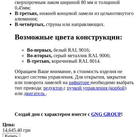
сверхпрочным лаком шириной 80 мм и толщиной
0,45мм;
В-третьих,
нижней концевой ламели из цельнотянутого
алюминия;
В-четвёртых,
струны или направляющих.
Возможные цвета конструкции:
Во-первых,
белый RAL 9016;
Во-вторых,
серый металлик RAL 9006;
В-третьих,
коричневый RAL 8014.
Обращаем Ваше внимание, в стоимость изделия не
входит система управления. Для открытия, закрытия
или поворота ламелей на
рафшторе
необходимо выбрать
тип привода:
редуктор
с
ручкой управления (корбой)
или
двигатель
.
Создай дом с характером вместе с
GNG GROUP
!
Цена:
14,645.40
грн
Купить