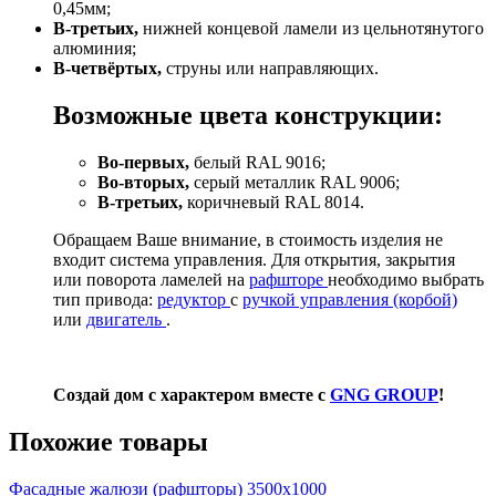
0,45мм;
В-третьих,
нижней концевой ламели из цельнотянутого
алюминия;
В-четвёртых,
струны или направляющих.
Возможные цвета конструкции:
Во-первых,
белый RAL 9016;
Во-вторых,
серый металлик RAL 9006;
В-третьих,
коричневый RAL 8014.
Обращаем Ваше внимание, в стоимость изделия не
входит система управления. Для открытия, закрытия
или поворота ламелей на
рафшторе
необходимо выбрать
тип привода:
редуктор
с
ручкой управления (корбой)
или
двигатель
.
Создай дом с характером вместе с
GNG GROUP
!
Похожие товары
Фасадные жалюзи (рафшторы) 3500х1000