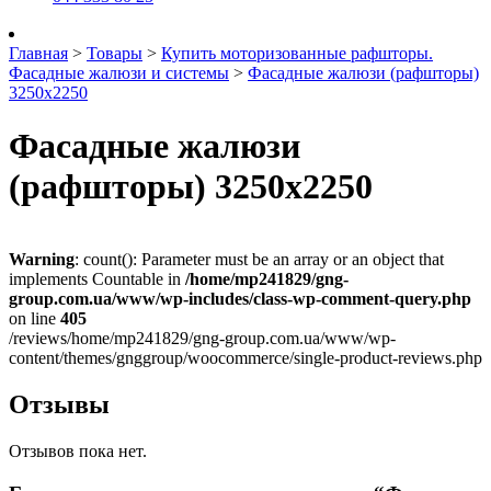
Главная
>
Товары
>
Купить моторизованные рафшторы.
Фасадные жалюзи и системы
>
Фасадные жалюзи (рафшторы)
3250х2250
Фасадные жалюзи
(рафшторы) 3250х2250
Warning
: count(): Parameter must be an array or an object that
implements Countable in
/home/mp241829/gng-
group.com.ua/www/wp-includes/class-wp-comment-query.php
on line
405
/reviews/home/mp241829/gng-group.com.ua/www/wp-
content/themes/gnggroup/woocommerce/single-product-reviews.php
Отзывы
Отзывов пока нет.