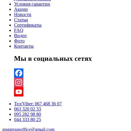
Условия гарантии
Акции
Новости
Статьи
Сертификаты
FAQ
Видео
Фото
Контакты
Мы в социальных сетях
Facebook
Instagram
YouTube
Тел/Viber:
067 468 36 07
063 320 02 33
Channel
095 282 98 80
044 333 80 25
gnggroupoffice@gmail.com