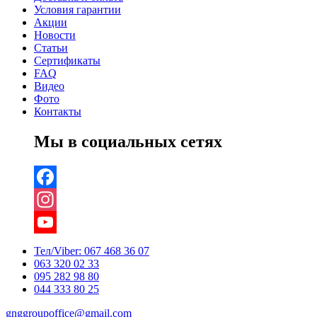
Условия гарантии
Акции
Новости
Статьи
Сертификаты
FAQ
Видео
Фото
Контакты
Мы в социальных сетях
Facebook
Instagram
YouTube
Тел/Viber:
067 468 36 07
063 320 02 33
Channel
095 282 98 80
044 333 80 25
gnggroupoffice@gmail.com