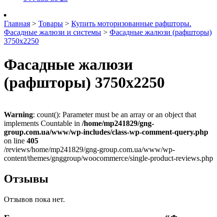
Главная
>
Товары
>
Купить моторизованные рафшторы.
Фасадные жалюзи и системы
>
Фасадные жалюзи (рафшторы)
3750х2250
Фасадные жалюзи
(рафшторы) 3750х2250
Warning
: count(): Parameter must be an array or an object that
implements Countable in
/home/mp241829/gng-
group.com.ua/www/wp-includes/class-wp-comment-query.php
on line
405
/reviews/home/mp241829/gng-group.com.ua/www/wp-
content/themes/gnggroup/woocommerce/single-product-reviews.php
Отзывы
Отзывов пока нет.