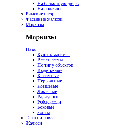
На балконную дверь
На лоджию
Римские шторы
Фасадные жалюзи
Маркизы
Маркизы
Назад
Купить маркизы
Все системы
По типу объектов
Выдвижные
Кассетные
Пергольные
Ковшевые
Локтевые
Радиусные
Рефлексоли
Боковые
Зонты
Тенты и навесы
Жалюзи