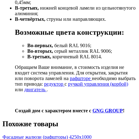
0,45мм;
В-третьих,
нижней концевой ламели из цельнотянутого
алюминия;
В-четвёртых,
струны или направляющих.
Возможные цвета конструкции:
Во-первых,
белый RAL 9016;
Во-вторых,
серый металлик RAL 9006;
В-третьих,
коричневый RAL 8014.
Обращаем Ваше внимание, в стоимость изделия не
входит система управления. Для открытия, закрытия
или поворота ламелей на
рафшторе
необходимо выбрать
тип привода:
редуктор
с
ручкой управления (корбой)
или
двигатель
.
Создай дом с характером вместе с
GNG GROUP
!
Похожие товары
Фасадные жалюзи (рафшторы) 4250х1000