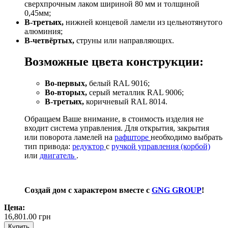
сверхпрочным лаком шириной 80 мм и толщиной
0,45мм;
В-третьих,
нижней концевой ламели из цельнотянутого
алюминия;
В-четвёртых,
струны или направляющих.
Возможные цвета конструкции:
Во-первых,
белый RAL 9016;
Во-вторых,
серый металлик RAL 9006;
В-третьих,
коричневый RAL 8014.
Обращаем Ваше внимание, в стоимость изделия не
входит система управления. Для открытия, закрытия
или поворота ламелей на
рафшторе
необходимо выбрать
тип привода:
редуктор
с
ручкой управления (корбой)
или
двигатель
.
Создай дом с характером вместе с
GNG GROUP
!
Цена:
16,801.00
грн
Купить