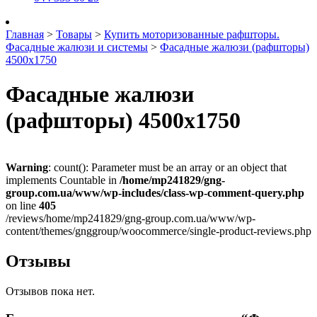
Главная
>
Товары
>
Купить моторизованные рафшторы.
Фасадные жалюзи и системы
>
Фасадные жалюзи (рафшторы)
4500х1750
Фасадные жалюзи
(рафшторы) 4500х1750
Warning
: count(): Parameter must be an array or an object that
implements Countable in
/home/mp241829/gng-
group.com.ua/www/wp-includes/class-wp-comment-query.php
on line
405
/reviews/home/mp241829/gng-group.com.ua/www/wp-
content/themes/gnggroup/woocommerce/single-product-reviews.php
Отзывы
Отзывов пока нет.