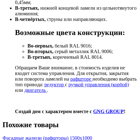
0,45мм;
В-третьих,
нижней концевой ламели из цельнотянутого
алюминия;
В-четвёртых,
струны или направляющих.
Возможные цвета конструкции:
Во-первых,
белый RAL 9016;
Во-вторых,
серый металлик RAL 9006;
В-третьих,
коричневый RAL 8014.
Обращаем Ваше внимание, в стоимость изделия не
входит система управления. Для открытия, закрытия
или поворота ламелей на
рафшторе
необходимо выбрать
тип привода:
редуктор
с
ручкой управления (корбой)
или
двигатель
.
Создай дом с характером вместе с
GNG GROUP
!
Похожие товары
Фасадные жалюзи (рафшторы) 1500х1000