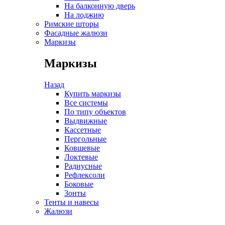
На балконную дверь
На лоджию
Римские шторы
Фасадные жалюзи
Маркизы
Маркизы
Назад
Купить маркизы
Все системы
По типу объектов
Выдвижные
Кассетные
Пергольные
Ковшевые
Локтевые
Радиусные
Рефлексоли
Боковые
Зонты
Тенты и навесы
Жалюзи