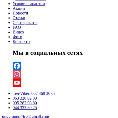
Условия гарантии
Акции
Новости
Статьи
Сертификаты
FAQ
Видео
Фото
Контакты
Мы в социальных сетях
Facebook
Instagram
YouTube
Тел/Viber:
067 468 36 07
063 320 02 33
Channel
095 282 98 80
044 333 80 25
gnggroupoffice@gmail.com