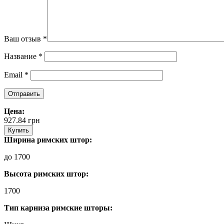
Ваш отзыв
*
Название
*
Email
*
Цена:
927.84
грн
Купить
Ширина римских штор:
до 1700
Высота римских штор:
1700
Тип карниза римские шторы: