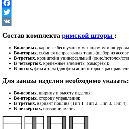
Facebook
Twitter
VK
Состав комплекта
римской шторы
:
Во-первых,
карниз с бесшумным механизмом и шнуровы
Во-вторых,
съёмная непрозрачная ткань (выбор из ассорт
В-третьих,
кронштейн универсальный (окно/потолок/стен
В-четвёртых,
крепёжные элементы (саморезы);
В-пятых,
фиксаторы (для фиксации шторы в расправлен
Для заказа изделия необходимо указать:
Во-первых,
ширину и высоту изделия;
Во-вторых,
сторону управления;
В-третьих,
вариант пошива (Тип 1, Тип 2, Тип 3, Тип 4);
В-четвёртых,
название ткани.