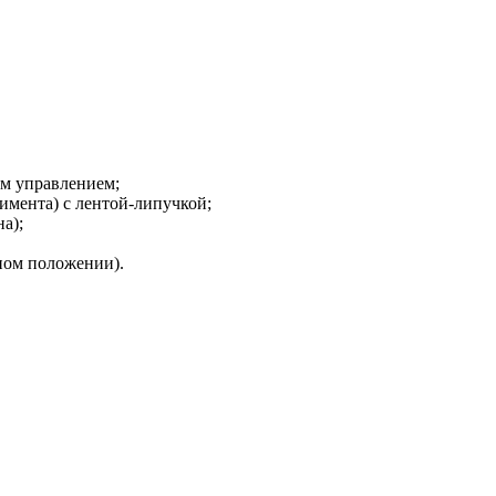
м управлением;
имента) с лентой-липучкой;
а);
ном положении).