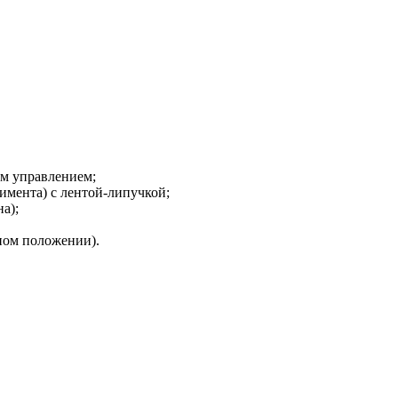
м управлением;
имента) с лентой-липучкой;
а);
ном положении).