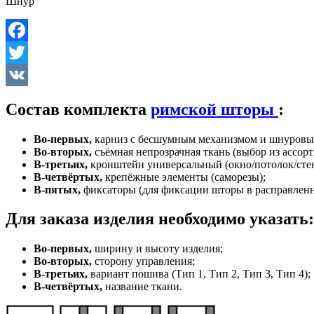
Шнур
Facebook
Twitter
VK
Состав комплекта
римской шторы
:
Во-первых,
карниз с бесшумным механизмом и шнуровы
Во-вторых,
съёмная непрозрачная ткань (выбор из ассорт
В-третьих,
кронштейн универсальный (окно/потолок/стен
В-четвёртых,
крепёжные элементы (саморезы);
В-пятых,
фиксаторы (для фиксации шторы в расправлен
Для заказа изделия необходимо указать:
Во-первых,
ширину и высоту изделия;
Во-вторых,
сторону управления;
В-третьих,
вариант пошива (Тип 1, Тип 2, Тип 3, Тип 4);
В-четвёртых,
название ткани.