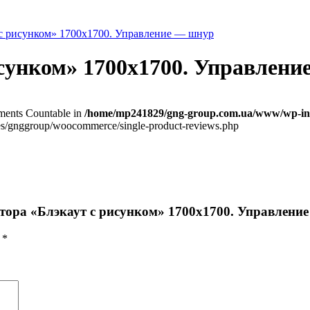
 с рисунком» 1700х1700. Управление — шнур
сунком» 1700х1700. Управлен
lements Countable in
/home/mp241829/gng-group.com.ua/www/wp-inc
/gnggroup/woocommerce/single-product-reviews.php
штора «Блэкаут с рисунком» 1700х1700. Управлени
ы
*