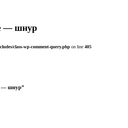
ие — шнур
ludes/class-wp-comment-query.php
on line
405
е — шнур”