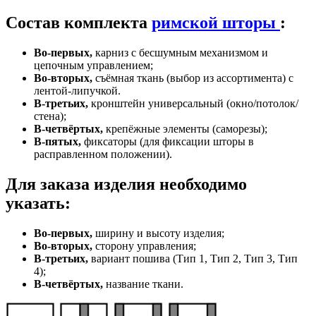
VK
Состав комплекта
римской шторы
:
Во-первых,
карниз с бесшумным механизмом и
цепочным управлением;
Во-вторых,
съёмная ткань (выбор из ассортимента) с
лентой-липучкой.
В-третьих,
кронштейн универсальный (окно/потолок/
стена);
В-четвёртых,
крепёжные элементы (саморезы);
В-пятых,
фиксаторы (для фиксации шторы в
расправленном положении).
Для заказа изделия необходимо
указать:
Во-первых,
ширину и высоту изделия;
Во-вторых,
сторону управления;
В-третьих,
вариант пошива (Тип 1, Тип 2, Тип 3, Тип
4);
В-четвёртых,
название ткани.