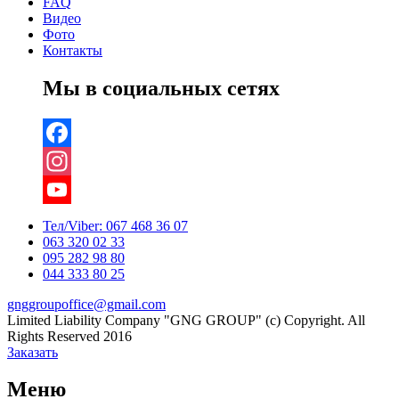
FAQ
Видео
Фото
Контакты
Мы в социальных сетях
Facebook
Instagram
YouTube
Тел/Viber:
067 468 36 07
063 320 02 33
Channel
095 282 98 80
044 333 80 25
gnggroupoffice@gmail.com
Limited Liability Company "GNG GROUP" (c) Copyright. All
Rights Reserved 2016
Заказать
Меню