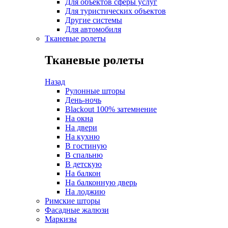
Для объектов сферы услуг
Для туристических объектов
Другие системы
Для автомобиля
Тканевые ролеты
Тканевые ролеты
Назад
Рулонные шторы
День-ночь
Blackout 100% затемнение
На окна
На двери
На кухню
В гостиную
В спальню
В детскую
На балкон
На балконную дверь
На лоджию
Римские шторы
Фасадные жалюзи
Маркизы