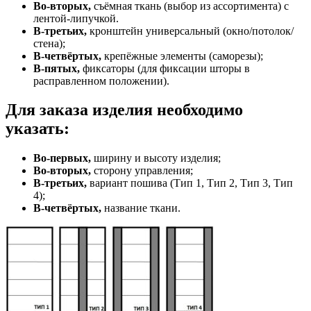
Во-вторых,
съёмная ткань (выбор из ассортимента) с
лентой-липучкой.
В-третьих,
кронштейн универсальный (окно/потолок/
стена);
В-четвёртых,
крепёжные элементы (саморезы);
В-пятых,
фиксаторы (для фиксации шторы в
расправленном положении).
Для заказа изделия необходимо
указать:
Во-первых,
ширину и высоту изделия;
Во-вторых,
сторону управления;
В-третьих,
вариант пошива (Тип 1, Тип 2, Тип 3, Тип
4);
В-четвёртых,
название ткани.