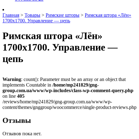
Главная
>
Товары
>
Римские шторы
>
Римская штора «Лён»
1700х1700. Управление — цепь
Римская штора «Лён»
1700х1700. Управление —
цепь
Warning
: count(): Parameter must be an array or an object that
implements Countable in
/home/mp241829/gng-
group.com.ua/www/wp-includes/class-wp-comment-query.php
on line
405
/reviews/home/mp241829/gng-group.com.ua/www/wp-
content/themes/gnggroup/woocommerce/single-product-reviews.php
Отзывы
Отзывов пока нет.