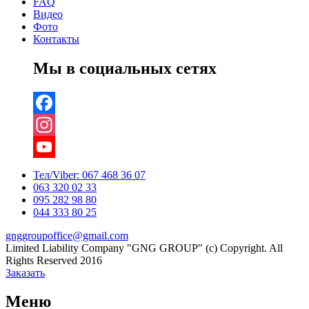
FAQ
Видео
Фото
Контакты
Мы в социальных сетях
Facebook
Instagram
YouTube
Тел/Viber:
067 468 36 07
063 320 02 33
Channel
095 282 98 80
044 333 80 25
gnggroupoffice@gmail.com
Limited Liability Company "GNG GROUP" (c) Copyright. All
Rights Reserved 2016
Заказать
Меню