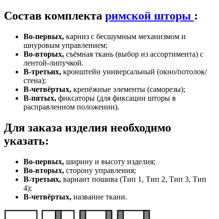
VK
Состав комплекта
римской шторы
:
Во-первых,
карниз с бесшумным механизмом и
шнуровым управлением;
Во-вторых,
съёмная ткань (выбор из ассортимента) с
лентой-липучкой.
В-третьих,
кронштейн универсальный (окно/потолок/
стена);
В-четвёртых,
крепёжные элементы (саморезы);
В-пятых,
фиксаторы (для фиксации шторы в
расправленном положении).
Для заказа изделия необходимо
указать:
Во-первых,
ширину и высоту изделия;
Во-вторых,
сторону управления;
В-третьих,
вариант пошива (Тип 1, Тип 2, Тип 3, Тип
4);
В-четвёртых,
название ткани.