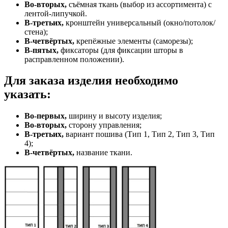
Во-вторых,
съёмная ткань (выбор из ассортимента) с
лентой-липучкой.
В-третьих,
кронштейн универсальный (окно/потолок/
стена);
В-четвёртых,
крепёжные элементы (саморезы);
В-пятых,
фиксаторы (для фиксации шторы в
расправленном положении).
Для заказа изделия необходимо
указать:
Во-первых,
ширину и высоту изделия;
Во-вторых,
сторону управления;
В-третьих,
вариант пошива (Тип 1, Тип 2, Тип 3, Тип
4);
В-четвёртых,
название ткани.