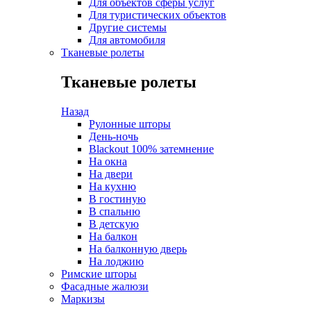
Для объектов сферы услуг
Для туристических объектов
Другие системы
Для автомобиля
Тканевые ролеты
Тканевые ролеты
Назад
Рулонные шторы
День-ночь
Blackout 100% затемнение
На окна
На двери
На кухню
В гостиную
В спальню
В детскую
На балкон
На балконную дверь
На лоджию
Римские шторы
Фасадные жалюзи
Маркизы