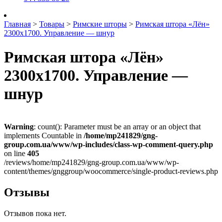
Главная
>
Товары
>
Римские шторы
>
Римская штора «Лён»
2300х1700. Управление — шнур
Римская штора «Лён»
2300х1700. Управление —
шнур
Warning
: count(): Parameter must be an array or an object that
implements Countable in
/home/mp241829/gng-
group.com.ua/www/wp-includes/class-wp-comment-query.php
on line
405
/reviews/home/mp241829/gng-group.com.ua/www/wp-
content/themes/gnggroup/woocommerce/single-product-reviews.php
Отзывы
Отзывов пока нет.