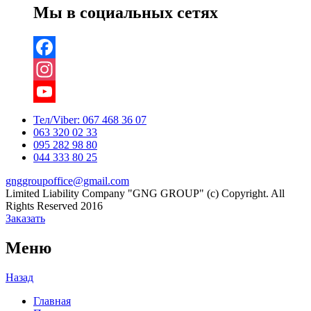
Мы в социальных сетях
Facebook
Instagram
YouTube
Тел/Viber:
067 468 36 07
063 320 02 33
Channel
095 282 98 80
044 333 80 25
gnggroupoffice@gmail.com
Limited Liability Company "GNG GROUP" (c) Copyright. All
Rights Reserved 2016
Заказать
Меню
Назад
Главная