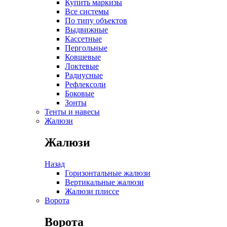
Купить маркизы
Все системы
По типу объектов
Выдвижные
Кассетные
Пергольные
Ковшевые
Локтевые
Радиусные
Рефлексоли
Боковые
Зонты
Тенты и навесы
Жалюзи
Жалюзи
Назад
Горизонтальные жалюзи
Вертикальные жалюзи
Жалюзи плиссе
Ворота
Ворота