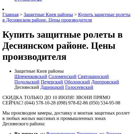
Главная
>
Защитные Киев районы
>
Купить защитные ролеты
в Деснянском районе. Цены производителя
Купить защитные ролеты в
Деснянском районе. Цены
производителя
Защитные Киев районы
Шевченковский
Соломенский
Святошинский
Подольский
Печерский
Оболонский
Днепровский
Деснянский
Дарницкий
Голосеевский
СКИДКА ТОЛЬКО ДО 10 ИЮЛЯ! ЗВОНИ ПРЯМО
СЕЙЧАС! (044) 578-10-28 (098) 978-82-86 (050) 534-95-98
Мы производим замеры, доставку и монтаж защитных роллет
в любых жилых массивах и промышленных зонах
Деснянского района:
Во-первых
, на
Вигуровщине-Троещине
, на
Лесном