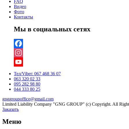
FAQ
Видео
Фото
Контакты
Мы в социальных сетях
Facebook
Instagram
YouTube
Тел/Viber:
067 468 36 07
063 320 02 33
Channel
095 282 98 80
044 333 80 25
gnggroupoffice@gmail.com
Limited Liability Company "GNG GROUP" (c) Copyright. All Right
Заказать
Меню