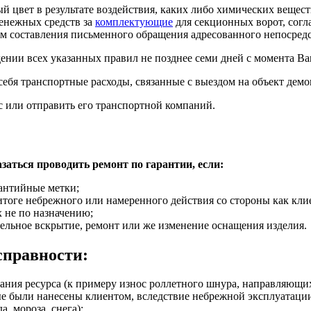
й цвет в результате воздействия, каких либо химических вещест
денежных средств за
комплектующие
для секционных ворот, согл
м составления письменного обращения адресованного непосред
дении всех указанных правил не позднее семи дней с момента В
себя транспортные расходы, связанные с выездом на объект демо
с или отправить его транспортной компаний.
аться проводить ремонт по гарантии, если:
антийные метки;
тоге небрежного или намеренного действия со стороны как клие
 не по назначению;
ятельное вскрытие, ремонт или же изменение оснащения изделия.
справности:
рпания ресурса (к примеру износ роллетного шнура, направляющи
ые были нанесены клиентом, вследствие небрежной эксплуатации
а, мороза, снега);