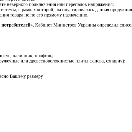
тате неверного подключения или перепадов напряжения;
истемы, в рамках которой, эксплуатировалась данная продукция
вания товара не по его прямому назначению.
 потребителей»
, Кабинет Министров Украины определил список
интус, наличник, профиль;
тружечные или древесноволокнистые плиты фанера, сэндвич);
асно Вашему размеру.