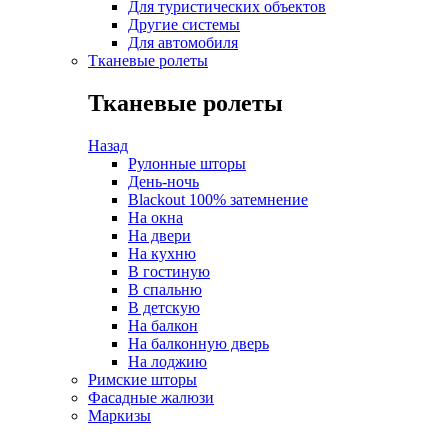
Для туристических объектов
Другие системы
Для автомобиля
Тканевые ролеты
Тканевые ролеты
Назад
Рулонные шторы
День-ночь
Blackout 100% затемнение
На окна
На двери
На кухню
В гостиную
В спальню
В детскую
На балкон
На балконную дверь
На лоджию
Римские шторы
Фасадные жалюзи
Маркизы