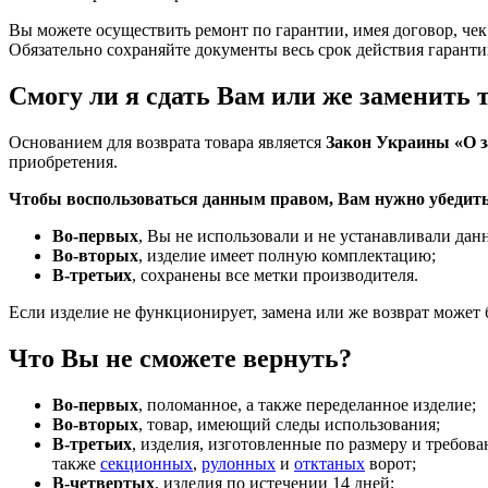
Вы можете осуществить ремонт по гарантии, имея договор, че
Обязательно сохраняйте документы весь срок действия гаранти
Смогу ли я сдать Вам или же заменить 
Основанием для возврата товара является
Закон Украины «О з
приобретения.
Чтобы воспользоваться данным правом, Вам нужно убедитьс
Во-первых
, Вы не использовали и не устанавливали дан
Во-вторых
, изделие имеет полную комплектацию;
В-третьих
, сохранены все метки производителя.
Если изделие не функционирует, замена или же возврат может 
Что Вы не сможете вернуть?
Во-первых
, поломанное, а также переделанное изделие;
Во-вторых
, товар, имеющий следы использования;
В-третьих
, изделия, изготовленные по размеру и требова
также
секционных
,
рулонных
и
отктаных
ворот;
В-четвертых
, изделия по истечении 14 дней;