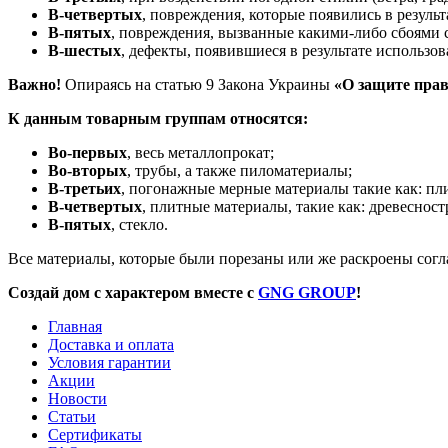
В-четвертых
, повреждения, которые появились в резуль
В-пятых
, повреждения, вызванные какими-либо сбоями с
В-шестых
, дефекты, появившиеся в результате использо
Важно!
Опираясь на статью 9 Закона Украины
«О защите прав
К данным товарным группам относятся:
Во-первых
, весь металлопрокат;
Во-вторых
, трубы, а также пиломатериалы;
В-третьих
, погонажные мерные материалы такие как: пл
В-четвертых
, плитные материалы, такие как: древеснос
В-пятых
, стекло.
Все материалы, которые были порезаны или же раскроены согл
Создай дом с характером вместе с
GNG GROUP
!
Главная
Доставка и оплата
Условия гарантии
Акции
Новости
Статьи
Сертификаты