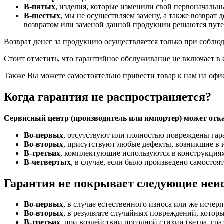
В-пятых
, изделия, которые изменили свой первоначальны
В-шестых
, мы не осуществляем замену, а также возврат 
возвратом или заменой данной продукции решаются путе
Возврат денег за продукцию осуществляется только при соблю
Стоит отметить, что гарантийное обслуживание не включает в 
Также Вы можете самостоятельно привести товар к нам на офи
Когда гарантия не распространяется?
Сервисный центр (производитель или импортер) может отказ
Во-первых
, отсутствуют или полностью повреждены гар
Во-вторых
, присутствуют любые дефекты, возникшие в и
В-третьих
, комплектующие используются в конструкциях
В-четвертых
, в случае, если было произведено самосто
Гарантия не покрывает следующие неи
Во-первых
, в случае естественного износа или же исче
Во-вторых
, в результате случайных повреждений, котор
В-третьих
, при воздействии погодной стихии (ветра, град