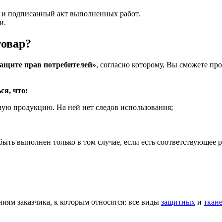
к и подписанный акт выполненных работ.
и.
товар?
ащите прав потребителей»
, согласно которому, Вы сможете пр
я, что:
ную продукцию. На ней нет следов использования;
быть выполнен только в том случае, если есть соответствующее 
ниям заказчика, к которым относятся: все виды
защитных
и
ткан