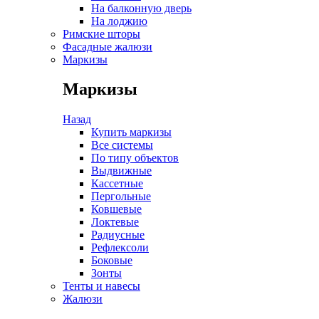
На балконную дверь
На лоджию
Римские шторы
Фасадные жалюзи
Маркизы
Маркизы
Назад
Купить маркизы
Все системы
По типу объектов
Выдвижные
Кассетные
Пергольные
Ковшевые
Локтевые
Радиусные
Рефлексоли
Боковые
Зонты
Тенты и навесы
Жалюзи