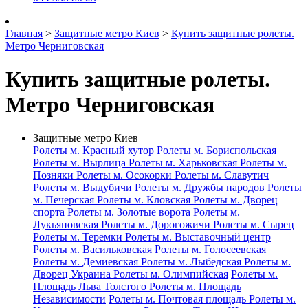
Главная
>
Защитные метро Киев
>
Купить защитные ролеты.
Метро Черниговская
Купить защитные ролеты.
Метро Черниговская
Защитные метро Киев
Ролеты м. Красный хутор
Ролеты м. Бориспольская
Ролеты м. Вырлица
Ролеты м. Харьковская
Ролеты м.
Позняки
Ролеты м. Осокорки
Ролеты м. Славутич
Ролеты м. Выдубичи
Ролеты м. Дружбы народов
Ролеты
м. Печерская
Ролеты м. Кловская
Ролеты м. Дворец
спорта
Ролеты м. Золотые ворота
Ролеты м.
Лукьяновская
Ролеты м. Дорогожичи
Ролеты м. Сырец
Ролеты м. Теремки
Ролеты м. Выставочный центр
Ролеты м. Васильковская
Ролеты м. Голосеевская
Ролеты м. Демиевская
Ролеты м. Лыбедская
Ролеты м.
Дворец Украина
Ролеты м. Олимпийская
Ролеты м.
Площадь Льва Толстого
Ролеты м. Площадь
Независимости
Ролеты м. Почтовая площадь
Ролеты м.