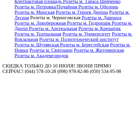
Контрактовая площадь
Ролеты м. Тараса Шевченко
Ролеты м. Петровка/Почайная
Ролеты м. Оболонь
Ролеты м. Минская
Ролеты м. Героев Днепра
Ролеты м.
Лесная
Ролеты м. Черниговская
Ролеты м. Дарница
Ролеты м. Левобережная
Ролеты м. Гидропарк
Ролеты м.
Днепр
Ролеты м. Арсенальная
Ролеты м. Крещатик
Ролеты м. Театральная
Ролеты м. Университет
Ролеты м.
Вокзальная
Ролеты м. Политехнический институт
Ролеты м. Шулявская
Ролеты м. Берестейская
Ролеты м.
Нивки
Ролеты м. Святошин
Ролеты м. Житомирская
Ролеты м. Академгородок
СКИДКА ТОЛЬКО ДО 10 ИЮЛЯ! ЗВОНИ ПРЯМО
СЕЙЧАС! (044) 578-10-28 (098) 978-82-86 (050) 534-95-98