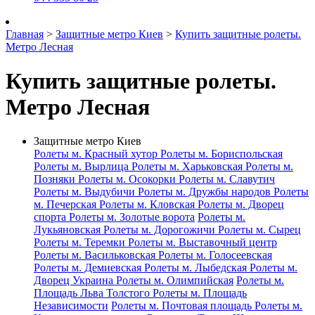
Главная
>
Защитные метро Киев
>
Купить защитные ролеты.
Метро Лесная
Купить защитные ролеты.
Метро Лесная
Защитные метро Киев
Ролеты м. Красный хутор
Ролеты м. Бориспольская
Ролеты м. Вырлица
Ролеты м. Харьковская
Ролеты м.
Позняки
Ролеты м. Осокорки
Ролеты м. Славутич
Ролеты м. Выдубичи
Ролеты м. Дружбы народов
Ролеты
м. Печерская
Ролеты м. Кловская
Ролеты м. Дворец
спорта
Ролеты м. Золотые ворота
Ролеты м.
Лукьяновская
Ролеты м. Дорогожичи
Ролеты м. Сырец
Ролеты м. Теремки
Ролеты м. Выставочный центр
Ролеты м. Васильковская
Ролеты м. Голосеевская
Ролеты м. Демиевская
Ролеты м. Лыбедская
Ролеты м.
Дворец Украина
Ролеты м. Олимпийская
Ролеты м.
Площадь Льва Толстого
Ролеты м. Площадь
Независимости
Ролеты м. Почтовая площадь
Ролеты м.