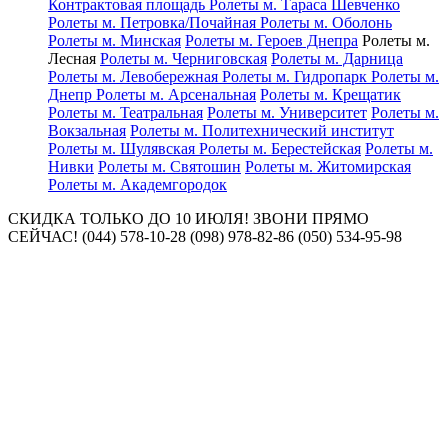
Контрактовая площадь
Ролеты м. Тараса Шевченко
Ролеты м. Петровка/Почайная
Ролеты м. Оболонь
Ролеты м. Минская
Ролеты м. Героев Днепра
Ролеты м.
Лесная
Ролеты м. Черниговская
Ролеты м. Дарница
Ролеты м. Левобережная
Ролеты м. Гидропарк
Ролеты м.
Днепр
Ролеты м. Арсенальная
Ролеты м. Крещатик
Ролеты м. Театральная
Ролеты м. Университет
Ролеты м.
Вокзальная
Ролеты м. Политехнический институт
Ролеты м. Шулявская
Ролеты м. Берестейская
Ролеты м.
Нивки
Ролеты м. Святошин
Ролеты м. Житомирская
Ролеты м. Академгородок
СКИДКА ТОЛЬКО ДО 10 ИЮЛЯ! ЗВОНИ ПРЯМО
СЕЙЧАС! (044) 578-10-28 (098) 978-82-86 (050) 534-95-98