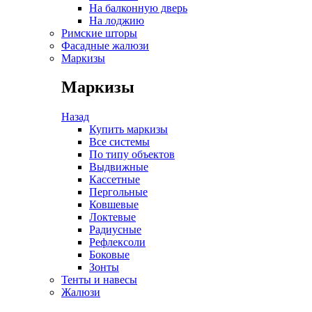
На балконную дверь
На лоджию
Римские шторы
Фасадные жалюзи
Маркизы
Маркизы
Назад
Купить маркизы
Все системы
По типу объектов
Выдвижные
Кассетные
Пергольные
Ковшевые
Локтевые
Радиусные
Рефлексоли
Боковые
Зонты
Тенты и навесы
Жалюзи