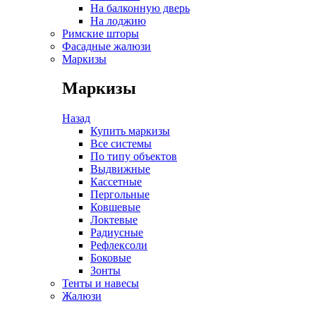
На балконную дверь
На лоджию
Римские шторы
Фасадные жалюзи
Маркизы
Маркизы
Назад
Купить маркизы
Все системы
По типу объектов
Выдвижные
Кассетные
Пергольные
Ковшевые
Локтевые
Радиусные
Рефлексоли
Боковые
Зонты
Тенты и навесы
Жалюзи