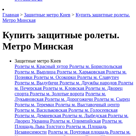
Главная
>
Защитные метро Киев
>
Купить защитные ролеты.
Метро Минская
Купить защитные ролеты.
Метро Минская
Защитные метро Киев
Ролеты м. Красный хутор
Ролеты м. Бориспольская
Ролеты м. Вырлица
Ролеты м. Харьковская
Ролеты м.
Позняки
Ролеты м. Осокорки
Ролеты м. Славутич
Ролеты м. Выдубичи
Ролеты м. Дружбы народов
Ролеты
м. Печерская
Ролеты м. Кловская
Ролеты м. Дворец
спорта
Ролеты м. Золотые ворота
Ролеты м.
Лукьяновская
Ролеты м. Дорогожичи
Ролеты м. Сырец
Ролеты м. Теремки
Ролеты м. Выставочный центр
Ролеты м. Васильковская
Ролеты м. Голосеевская
Ролеты м. Демиевская
Ролеты м. Лыбедская
Ролеты м.
Дворец Украина
Ролеты м. Олимпийская
Ролеты м.
Площадь Льва Толстого
Ролеты м. Площадь
Независимости
Ролеты м. Почтовая площадь
Ролеты м.