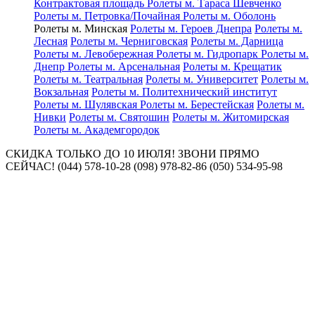
Контрактовая площадь
Ролеты м. Тараса Шевченко
Ролеты м. Петровка/Почайная
Ролеты м. Оболонь
Ролеты м. Минская
Ролеты м. Героев Днепра
Ролеты м.
Лесная
Ролеты м. Черниговская
Ролеты м. Дарница
Ролеты м. Левобережная
Ролеты м. Гидропарк
Ролеты м.
Днепр
Ролеты м. Арсенальная
Ролеты м. Крещатик
Ролеты м. Театральная
Ролеты м. Университет
Ролеты м.
Вокзальная
Ролеты м. Политехнический институт
Ролеты м. Шулявская
Ролеты м. Берестейская
Ролеты м.
Нивки
Ролеты м. Святошин
Ролеты м. Житомирская
Ролеты м. Академгородок
СКИДКА ТОЛЬКО ДО 10 ИЮЛЯ! ЗВОНИ ПРЯМО
СЕЙЧАС! (044) 578-10-28 (098) 978-82-86 (050) 534-95-98