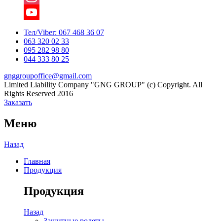
Instagram
YouTube
Тел/Viber:
067 468 36 07
063 320 02 33
Channel
095 282 98 80
044 333 80 25
gnggroupoffice@gmail.com
Limited Liability Company "GNG GROUP" (c) Copyright. All
Rights Reserved 2016
Заказать
Меню
Назад
Главная
Продукция
Продукция
Назад
Защитные ролеты