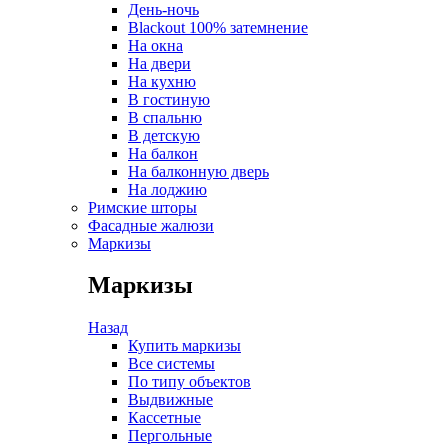
День-ночь
Blackout 100% затемнение
На окна
На двери
На кухню
В гостиную
В спальню
В детскую
На балкон
На балконную дверь
На лоджию
Римские шторы
Фасадные жалюзи
Маркизы
Маркизы
Назад
Купить маркизы
Все системы
По типу объектов
Выдвижные
Кассетные
Пергольные