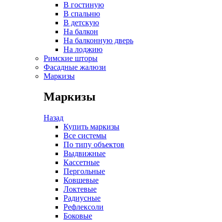
В гостиную
В спальню
В детскую
На балкон
На балконную дверь
На лоджию
Римские шторы
Фасадные жалюзи
Маркизы
Маркизы
Назад
Купить маркизы
Все системы
По типу объектов
Выдвижные
Кассетные
Пергольные
Ковшевые
Локтевые
Радиусные
Рефлексоли
Боковые