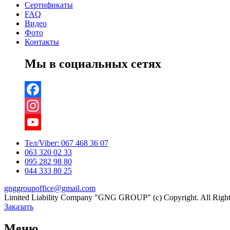
Сертификаты
FAQ
Видео
Фото
Контакты
Мы в социальных сетях
Facebook
Instagram
YouTube
Тел/Viber:
067 468 36 07
063 320 02 33
Channel
095 282 98 80
044 333 80 25
gnggroupoffice@gmail.com
Limited Liability Company "GNG GROUP" (c) Copyright. All Right
Заказать
Меню