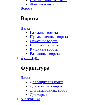
Жалюзи плиссе
Ворота
Ворота
Назад
Гаражные ворота
Промышленные ворота
Откатные ворота
Панорамные ворота
Рулонные ворота
Распашные ворота
Фурнитура
Фурнитура
Назад
Для защитных ролет
Для откатных ворот
Для секционных ворот
Для маркиз
Автоматика