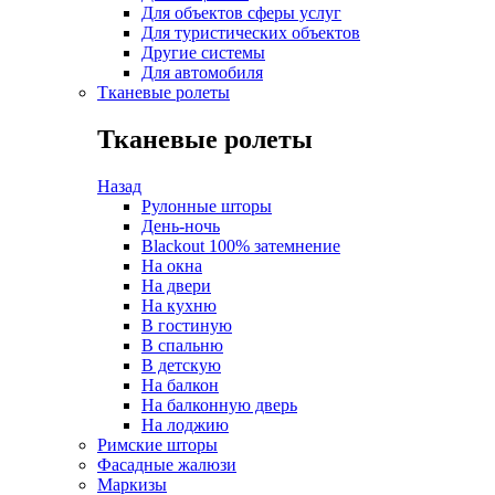
Для объектов сферы услуг
Для туристических объектов
Другие системы
Для автомобиля
Тканевые ролеты
Тканевые ролеты
Назад
Рулонные шторы
День-ночь
Blackout 100% затемнение
На окна
На двери
На кухню
В гостиную
В спальню
В детскую
На балкон
На балконную дверь
На лоджию
Римские шторы
Фасадные жалюзи
Маркизы