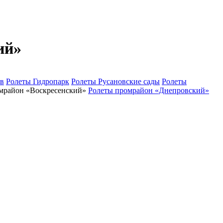
ий»
ов
Ролеты Гидропарк
Ролеты Русановские сады
Ролеты
мрайон «Воскресенский»
Ролеты промрайон «Днепровский»