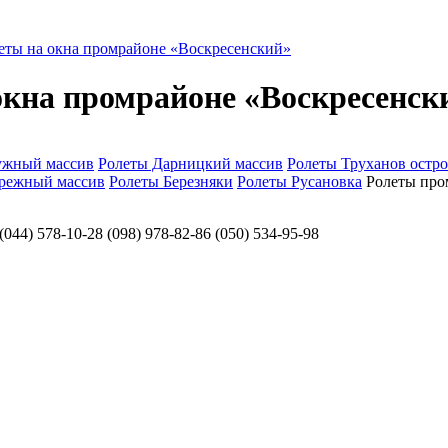
еты на окна промрайоне «Воскресенский»
окна промрайоне «Воскресенск
ужный массив
Ролеты Дарницкий массив
Ролеты Труханов остр
режный массив
Ролеты Березняки
Ролеты Русановка
Ролеты про
78-10-28 (098) 978-82-86 (050) 534-95-98