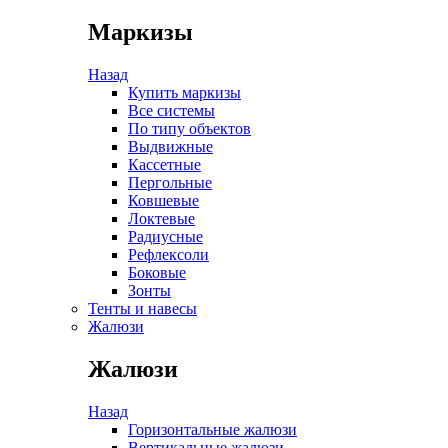
Маркизы
Назад
Купить маркизы
Все системы
По типу объектов
Выдвижные
Кассетные
Пергольные
Ковшевые
Локтевые
Радиусные
Рефлексоли
Боковые
Зонты
Тенты и навесы
Жалюзи
Жалюзи
Назад
Горизонтальные жалюзи
Вертикальные жалюзи