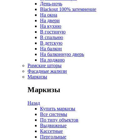
День-ночь
Blackout 100% затемнение
На окна
На двери
На кухню
В гостиную
В спальню
В детскую
На балкон
На балконную дверь
На лоджию
Римские шторы
Фасадные жалюзи
Маркизы
Маркизы
Назад
Купить маркизы
Все системы
По типу объектов
Выдвижные
Кассетные
Пергольные