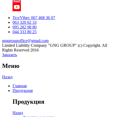
Instagram
YouTube
Тел/Viber:
067 468 36 07
063 320 02 33
Channel
095 282 98 80
044 333 80 25
gnggroupoffice@gmail.com
Limited Liability Company "GNG GROUP" (c) Copyright. All
Rights Reserved 2016
Заказать
Меню
Назад
Главная
Продукция
Продукция
Назад