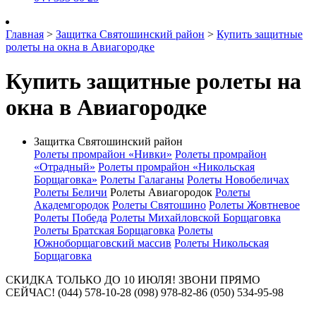
Главная
>
Защитка Святошинский район
>
Купить защитные
ролеты на окна в Авиагородке
Купить защитные ролеты на
окна в Авиагородке
Защитка Святошинский район
Ролеты промрайон «Нивки»
Ролеты промрайон
«Отрадный»
Ролеты промрайон «Никольская
Борщаговка»
Ролеты Галаганы
Ролеты Новобеличах
Ролеты Беличи
Ролеты Авиагородок
Ролеты
Академгородок
Ролеты Святошино
Ролеты Жовтневое
Ролеты Победа
Ролеты Михайловской Борщаговка
Ролеты Братская Борщаговка
Ролеты
Южноборщаговский массив
Ролеты Никольская
Борщаговка
СКИДКА ТОЛЬКО ДО 10 ИЮЛЯ! ЗВОНИ ПРЯМО
СЕЙЧАС! (044) 578-10-28 (098) 978-82-86 (050) 534-95-98