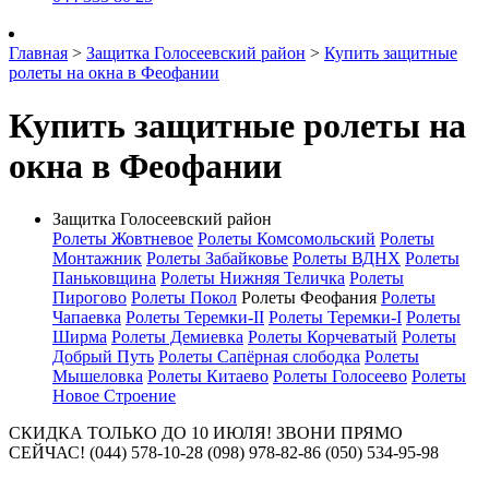
Главная
>
Защитка Голосеевский район
>
Купить защитные
ролеты на окна в Феофании
Купить защитные ролеты на
окна в Феофании
Защитка Голосеевский район
Ролеты Жовтневое
Ролеты Комсомольский
Ролеты
Монтажник
Ролеты Забайковье
Ролеты ВДНХ
Ролеты
Паньковщина
Ролеты Нижняя Теличка
Ролеты
Пирогово
Ролеты Покол
Ролеты Феофания
Ролеты
Чапаевка
Ролеты Теремки-II
Ролеты Теремки-I
Ролеты
Ширма
Ролеты Демиевка
Ролеты Корчеватый
Ролеты
Добрый Путь
Ролеты Сапёрная слободка
Ролеты
Мышеловка
Ролеты Китаево
Ролеты Голосеево
Ролеты
Новое Строение
СКИДКА ТОЛЬКО ДО 10 ИЮЛЯ! ЗВОНИ ПРЯМО
СЕЙЧАС! (044) 578-10-28 (098) 978-82-86 (050) 534-95-98