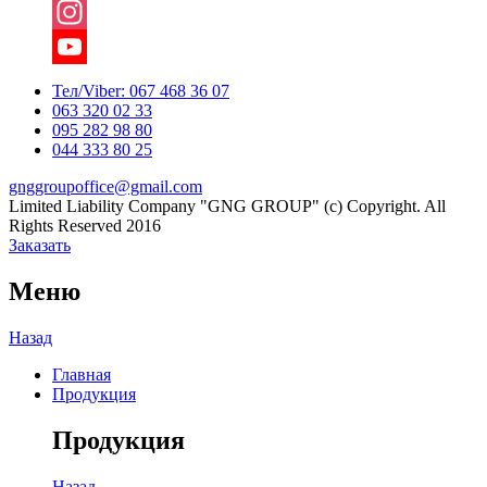
Facebook
Instagram
YouTube
Тел/Viber:
067 468 36 07
063 320 02 33
Channel
095 282 98 80
044 333 80 25
gnggroupoffice@gmail.com
Limited Liability Company "GNG GROUP" (c) Copyright. All
Rights Reserved 2016
Заказать
Меню
Назад
Главная
Продукция
Продукция
Назад