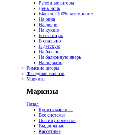
Рулонные шторы
День-ночь
Blackout 100% затемнение
На окна
На двери
На кухню
В гостиную
В спальню
В детскую
На балкон
На балконную дверь
На лоджию
Римские шторы
Фасадные жалюзи
Маркизы
Маркизы
Назад
Купить маркизы
Все системы
По типу объектов
Выдвижные
Кассетные