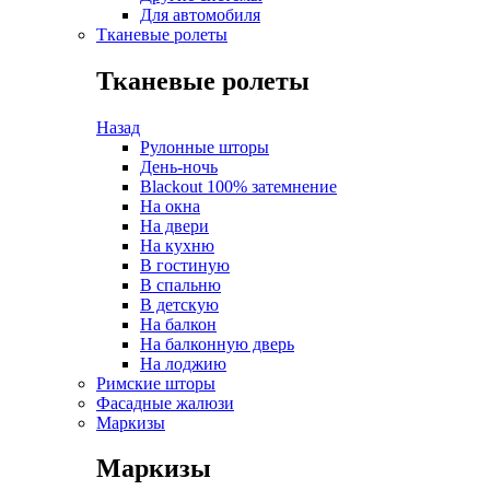
Для автомобиля
Тканевые ролеты
Тканевые ролеты
Назад
Рулонные шторы
День-ночь
Blackout 100% затемнение
На окна
На двери
На кухню
В гостиную
В спальню
В детскую
На балкон
На балконную дверь
На лоджию
Римские шторы
Фасадные жалюзи
Маркизы
Маркизы