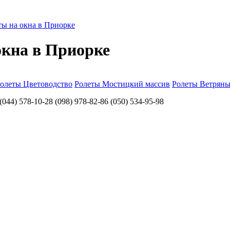
ты на окна в Приорке
окна в Приорке
олеты Цветоводство
Ролеты Мостицкий массив
Ролеты Ветряны
78-10-28 (098) 978-82-86 (050) 534-95-98