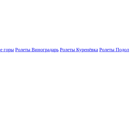
е горы
Ролеты Виноградарь
Ролеты Куренёвка
Ролеты Подол