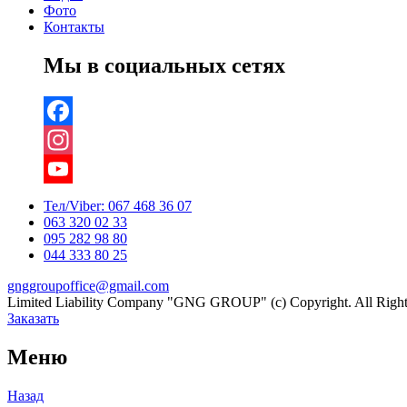
Фото
Контакты
Мы в социальных сетях
Facebook
Instagram
YouTube
Тел/Viber:
067 468 36 07
063 320 02 33
Channel
095 282 98 80
044 333 80 25
gnggroupoffice@gmail.com
Limited Liability Company "GNG GROUP" (c) Copyright. All Right
Заказать
Меню
Назад