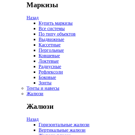
Маркизы
Назад
Купить маркизы
Все системы
По типу объектов
Выдвижные
Кассетные
Пергольные
Ковшевые
Локтевые
Радиусные
Рефлексоли
Боковые
Зонты
Тенты и навесы
Жалюзи
Жалюзи
Назад
Горизонтальные жалюзи
Вертикальные жалюзи