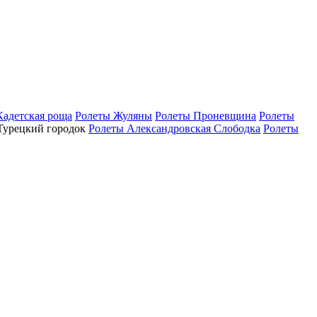
Кадетская роща
Ролеты Жуляны
Ролеты Проневщина
Ролеты
Турецкий городок
Ролеты Александровская Слободка
Ролеты