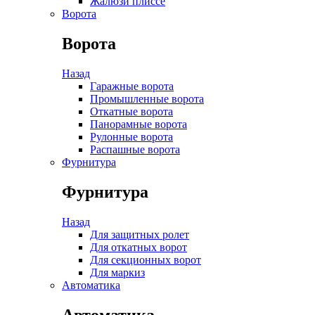
Жалюзи плиссе
Ворота
Ворота
Назад
Гаражные ворота
Промышленные ворота
Откатные ворота
Панорамные ворота
Рулонные ворота
Распашные ворота
Фурнитура
Фурнитура
Назад
Для защитных ролет
Для откатных ворот
Для секционных ворот
Для маркиз
Автоматика
Автоматика