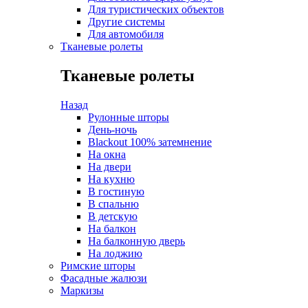
Для туристических объектов
Другие системы
Для автомобиля
Тканевые ролеты
Тканевые ролеты
Назад
Рулонные шторы
День-ночь
Blackout 100% затемнение
На окна
На двери
На кухню
В гостиную
В спальню
В детскую
На балкон
На балконную дверь
На лоджию
Римские шторы
Фасадные жалюзи
Маркизы