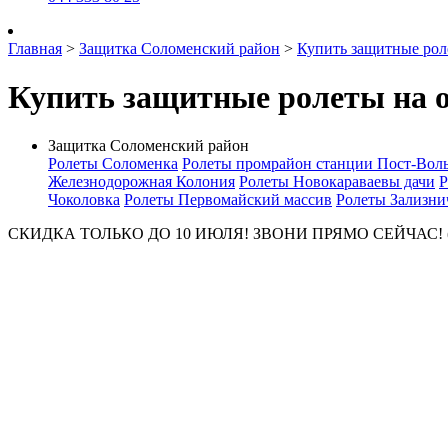
Главная
>
Защитка Соломенский район
>
Купить защитные рол
Купить защитные ролеты на о
Защитка Соломенский район
Ролеты Соломенка
Ролеты промрайон станции Пост-Вол
Железнодорожная Колония
Ролеты Новокараваевы дачи
Р
Чоколовка
Ролеты Первомайский массив
Ролеты Зализни
СКИДКА ТОЛЬКО ДО 10 ИЮЛЯ! ЗВОНИ ПРЯМО СЕЙЧАС! (044) 5