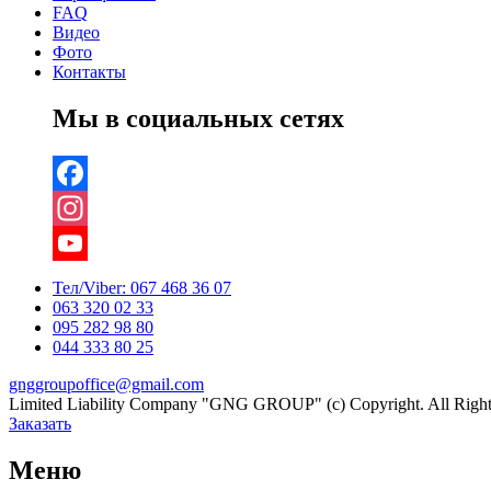
FAQ
Видео
Фото
Контакты
Мы в социальных сетях
Facebook
Instagram
YouTube
Тел/Viber:
067 468 36 07
063 320 02 33
Channel
095 282 98 80
044 333 80 25
gnggroupoffice@gmail.com
Limited Liability Company "GNG GROUP" (c) Copyright. All Right
Заказать
Меню