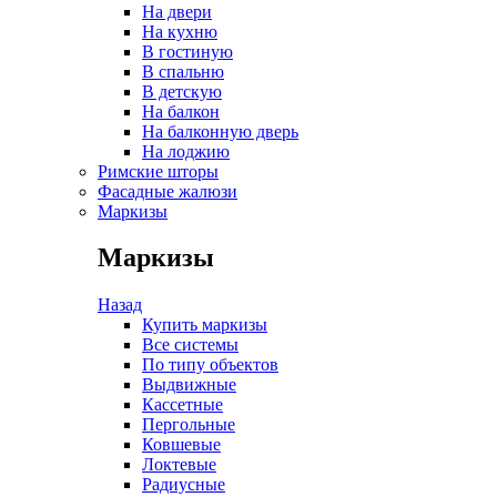
На двери
На кухню
В гостиную
В спальню
В детскую
На балкон
На балконную дверь
На лоджию
Римские шторы
Фасадные жалюзи
Маркизы
Маркизы
Назад
Купить маркизы
Все системы
По типу объектов
Выдвижные
Кассетные
Пергольные
Ковшевые
Локтевые
Радиусные