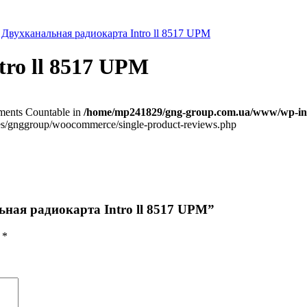
>
Двухканальная радиокарта Intro ll 8517 UPM
ro ll 8517 UPM
lements Countable in
/home/mp241829/gng-group.com.ua/www/wp-inc
/gnggroup/woocommerce/single-product-reviews.php
ьная радиокарта Intro ll 8517 UPM”
ы
*