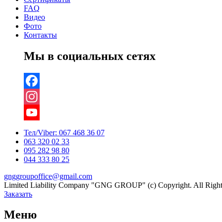
FAQ
Видео
Фото
Контакты
Мы в социальных сетях
Facebook
Instagram
YouTube
Тел/Viber:
067 468 36 07
063 320 02 33
Channel
095 282 98 80
044 333 80 25
gnggroupoffice@gmail.com
Limited Liability Company "GNG GROUP" (c) Copyright. All Right
Заказать
Меню