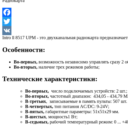
Радиокарта
Facebook
Twitter
Intro ll 8517 UPM - это двухканальная радиокарта предназнач
VK
Особенности:
Во-первых,
возможность независимо управлять сразу 2 о
Во-вторых,
наличие трех режимов работы;
Технические характеристики:
Во-первых,
число подключаемых устройств: 2 шт.;
Во-вторых,
частотный диапазон: 434,05 - 434,79 М
В-третьих
, записываемые в память пульты: 507 шт.
В-четвертых,
тип питания AC/DC: 9-24V;
В-пятых,
габаритные параметры: 51х51х29 мм.
В-шестых
, мощность1 Вт;
В-седьмых,
рабочий температурный режим: 0 ... +4