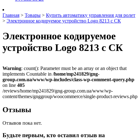
Главная
>
Товары
>
Купить автоматику управления для ролет
>
Электронное кодируемое устройство Logo 8213 с СК
Электронное кодируемое
устройство Logo 8213 с СК
Warning
: count(): Parameter must be an array or an object that
implements Countable in
/home/mp241829/gng-
group.com.ua/www/wp-includes/class-wp-comment-query.php
on line
405
/reviews/home/mp241829/gng-group.com.ua/www/wp-
content/themes/gnggroup/woocommerce/single-product-reviews.php
Отзывы
Отзывов пока нет.
Будьте первым, кто оставил отзыв на