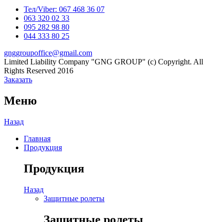
YouTube
Тел/Viber:
067 468 36 07
063 320 02 33
Channel
095 282 98 80
044 333 80 25
gnggroupoffice@gmail.com
Limited Liability Company "GNG GROUP" (c) Copyright. All
Rights Reserved 2016
Заказать
Меню
Назад
Главная
Продукция
Продукция
Назад
Защитные ролеты
Защитные ролеты