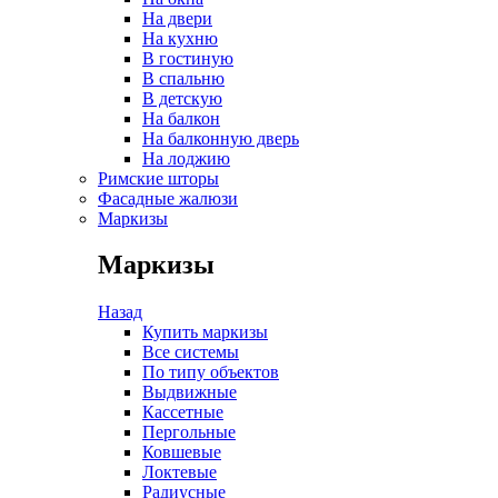
На двери
На кухню
В гостиную
В спальню
В детскую
На балкон
На балконную дверь
На лоджию
Римские шторы
Фасадные жалюзи
Маркизы
Маркизы
Назад
Купить маркизы
Все системы
По типу объектов
Выдвижные
Кассетные
Пергольные
Ковшевые
Локтевые
Радиусные