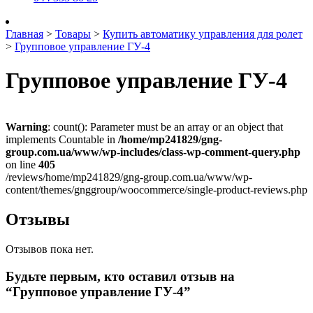
Главная
>
Товары
>
Купить автоматику управления для ролет
>
Групповое управление ГУ-4
Групповое управление ГУ-4
Warning
: count(): Parameter must be an array or an object that
implements Countable in
/home/mp241829/gng-
group.com.ua/www/wp-includes/class-wp-comment-query.php
on line
405
/reviews/home/mp241829/gng-group.com.ua/www/wp-
content/themes/gnggroup/woocommerce/single-product-reviews.php
Отзывы
Отзывов пока нет.
Будьте первым, кто оставил отзыв на
“Групповое управление ГУ-4”