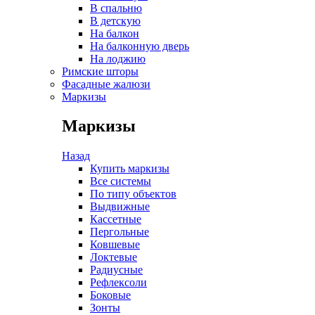
В спальню
В детскую
На балкон
На балконную дверь
На лоджию
Римские шторы
Фасадные жалюзи
Маркизы
Маркизы
Назад
Купить маркизы
Все системы
По типу объектов
Выдвижные
Кассетные
Пергольные
Ковшевые
Локтевые
Радиусные
Рефлексоли
Боковые
Зонты