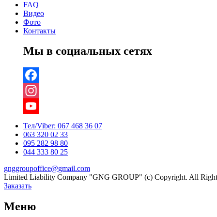
FAQ
Видео
Фото
Контакты
Мы в социальных сетях
Facebook
Instagram
YouTube
Тел/Viber:
067 468 36 07
063 320 02 33
Channel
095 282 98 80
044 333 80 25
gnggroupoffice@gmail.com
Limited Liability Company "GNG GROUP" (c) Copyright. All Right
Заказать
Меню