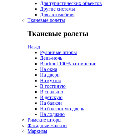
Для туристических объектов
Другие системы
Для автомобиля
Тканевые ролеты
Тканевые ролеты
Назад
Рулонные шторы
День-ночь
Blackout 100% затемнение
На окна
На двери
На кухню
В гостиную
В спальню
В детскую
На балкон
На балконную дверь
На лоджию
Римские шторы
Фасадные жалюзи
Маркизы