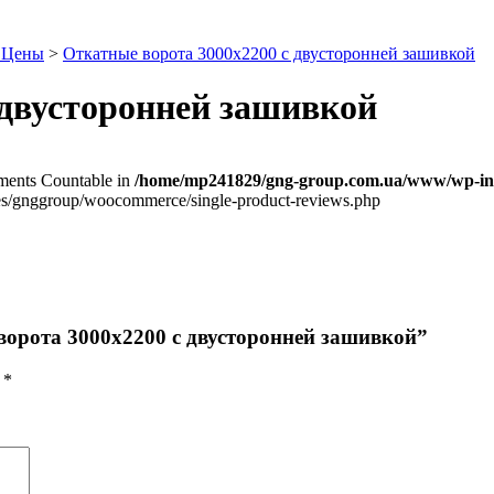
. Цены
>
Откатные ворота 3000х2200 с двусторонней зашивкой
 двусторонней зашивкой
lements Countable in
/home/mp241829/gng-group.com.ua/www/wp-inc
/gnggroup/woocommerce/single-product-reviews.php
ворота 3000х2200 с двусторонней зашивкой”
ы
*