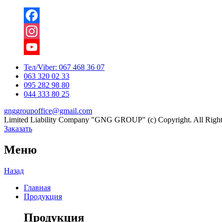
Facebook
Instagram
YouTube
Тел/Viber:
067 468 36 07
063 320 02 33
Channel
095 282 98 80
044 333 80 25
gnggroupoffice@gmail.com
Limited Liability Company "GNG GROUP" (c) Copyright. All Right
Заказать
Меню
Назад
Главная
Продукция
Продукция