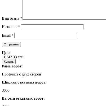
Ваш отзыв
*
Название
*
Email
*
Цена:
11,542.33
грн
Купить
Рама ворот:
Профлист с двух сторон
Ширина откатных ворот:
3000
Высота откатных ворот: