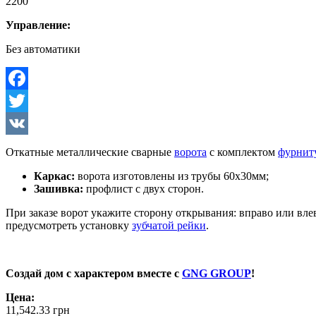
2200
Управление:
Без автоматики
Facebook
Twitter
VK
Откатные металлические сварные
ворота
с комплектом
фурнит
Каркас:
ворота изготовлены из трубы 60х30мм;
Зашивка:
профлист с двух сторон.
При заказе ворот укажите сторону открывания: вправо или вле
предусмотреть установку
зубчатой рейки
.
Создай дом с характером вместе с
GNG GROUP
!
Цена:
11,542.33
грн