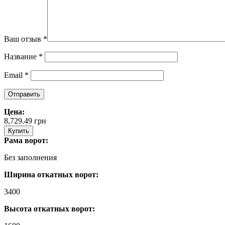
Ваш отзыв
*
Название
*
Email
*
Цена:
8,729.49
грн
Купить
Рама ворот:
Без заполнения
Ширина откатных ворот:
3400
Высота откатных ворот: