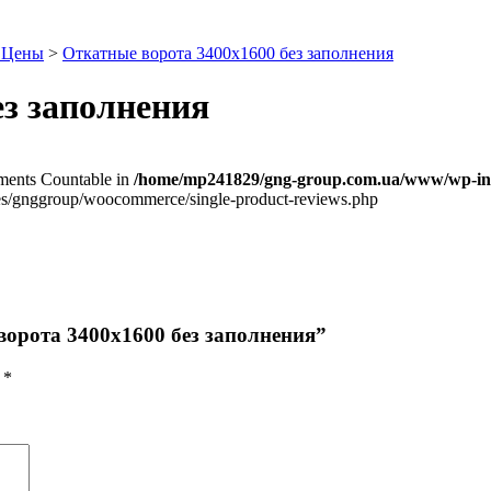
. Цены
>
Откатные ворота 3400х1600 без заполнения
ез заполнения
lements Countable in
/home/mp241829/gng-group.com.ua/www/wp-inc
/gnggroup/woocommerce/single-product-reviews.php
ворота 3400х1600 без заполнения”
ы
*