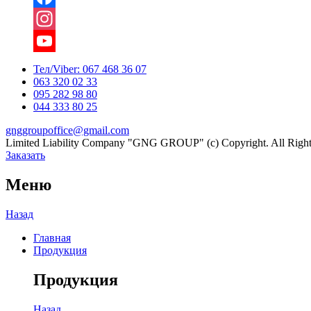
Facebook
Instagram
YouTube
Тел/Viber:
067 468 36 07
063 320 02 33
Channel
095 282 98 80
044 333 80 25
gnggroupoffice@gmail.com
Limited Liability Company "GNG GROUP" (c) Copyright. All Right
Заказать
Меню
Назад
Главная
Продукция
Продукция
Назад