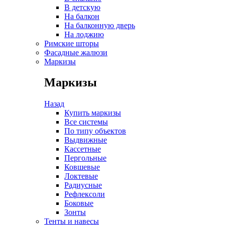
В детскую
На балкон
На балконную дверь
На лоджию
Римские шторы
Фасадные жалюзи
Маркизы
Маркизы
Назад
Купить маркизы
Все системы
По типу объектов
Выдвижные
Кассетные
Пергольные
Ковшевые
Локтевые
Радиусные
Рефлексоли
Боковые
Зонты
Тенты и навесы