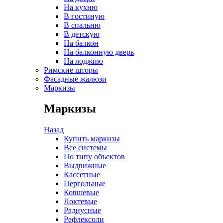
На кухню
В гостиную
В спальню
В детскую
На балкон
На балконную дверь
На лоджию
Римские шторы
Фасадные жалюзи
Маркизы
Маркизы
Назад
Купить маркизы
Все системы
По типу объектов
Выдвижные
Кассетные
Пергольные
Ковшевые
Локтевые
Радиусные
Рефлексоли