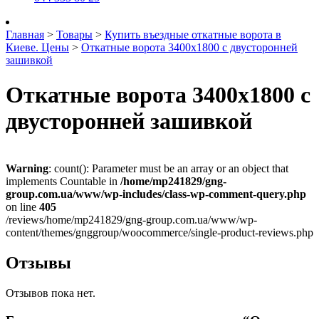
Главная
>
Товары
>
Купить въездные откатные ворота в
Киеве. Цены
>
Откатные ворота 3400х1800 с двусторонней
зашивкой
Откатные ворота 3400х1800 с
двусторонней зашивкой
Warning
: count(): Parameter must be an array or an object that
implements Countable in
/home/mp241829/gng-
group.com.ua/www/wp-includes/class-wp-comment-query.php
on line
405
/reviews/home/mp241829/gng-group.com.ua/www/wp-
content/themes/gnggroup/woocommerce/single-product-reviews.php
Отзывы
Отзывов пока нет.