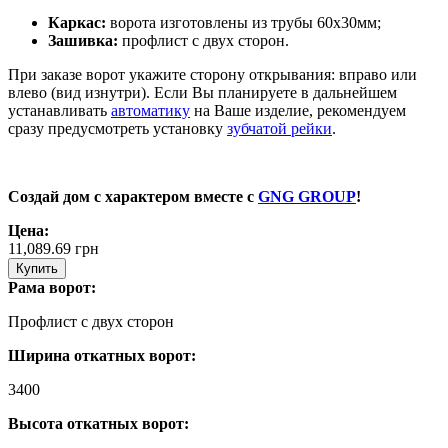
Каркас:
ворота изготовлены из трубы 60х30мм;
Зашивка:
профлист с двух сторон.
При заказе ворот укажите сторону открывания: вправо или
влево (вид изнутри). Если Вы планируете в дальнейшем
устанавливать
автоматику
на Ваше изделие, рекомендуем
сразу предусмотреть установку
зубчатой рейки
.
Создай дом с характером вместе с
GNG GROUP
!
Цена:
11,089.69
грн
Купить
Рама ворот:
Профлист с двух сторон
Ширина откатных ворот:
3400
Высота откатных ворот: