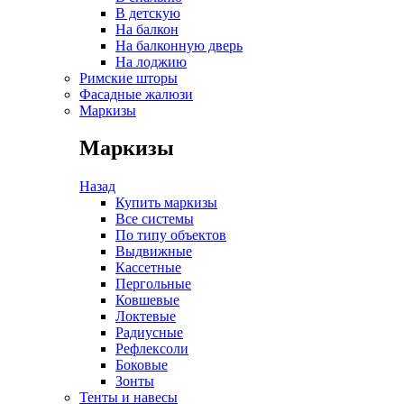
В детскую
На балкон
На балконную дверь
На лоджию
Римские шторы
Фасадные жалюзи
Маркизы
Маркизы
Назад
Купить маркизы
Все системы
По типу объектов
Выдвижные
Кассетные
Пергольные
Ковшевые
Локтевые
Радиусные
Рефлексоли
Боковые
Зонты
Тенты и навесы