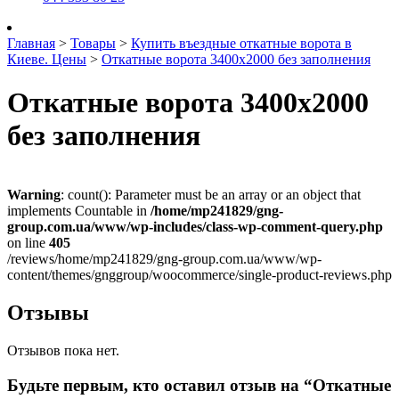
Главная
>
Товары
>
Купить въездные откатные ворота в
Киеве. Цены
>
Откатные ворота 3400х2000 без заполнения
Откатные ворота 3400х2000
без заполнения
Warning
: count(): Parameter must be an array or an object that
implements Countable in
/home/mp241829/gng-
group.com.ua/www/wp-includes/class-wp-comment-query.php
on line
405
/reviews/home/mp241829/gng-group.com.ua/www/wp-
content/themes/gnggroup/woocommerce/single-product-reviews.php
Отзывы
Отзывов пока нет.
Будьте первым, кто оставил отзыв на “Откатные