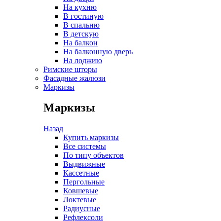
На кухню
В гостиную
В спальню
В детскую
На балкон
На балконную дверь
На лоджию
Римские шторы
Фасадные жалюзи
Маркизы
Маркизы
Назад
Купить маркизы
Все системы
По типу объектов
Выдвижные
Кассетные
Пергольные
Ковшевые
Локтевые
Радиусные
Рефлексоли