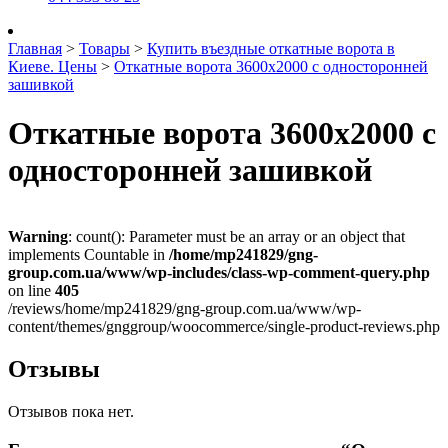
Главная
>
Товары
>
Купить въездные откатные ворота в
Киеве. Цены
>
Откатные ворота 3600х2000 с односторонней
зашивкой
Откатные ворота 3600х2000 с
односторонней зашивкой
Warning
: count(): Parameter must be an array or an object that
implements Countable in
/home/mp241829/gng-
group.com.ua/www/wp-includes/class-wp-comment-query.php
on line
405
/reviews/home/mp241829/gng-group.com.ua/www/wp-
content/themes/gnggroup/woocommerce/single-product-reviews.php
Отзывы
Отзывов пока нет.