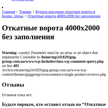
Главная
>
Товары
>
Купить въездные откатные ворота в
Киеве. Цены
>
Откатные ворота 4000х2000 без заполнения
Откатные ворота 4000х2000
без заполнения
Warning
: count(): Parameter must be an array or an object that
implements Countable in
/home/mp241829/gng-
group.com.ua/www/wp-includes/class-wp-comment-query.php
on line
405
/reviews/home/mp241829/gng-group.com.ua/www/wp-
content/themes/gnggroup/woocommerce/single-product-reviews.php
Отзывы
Отзывов пока нет.
Будьте первым, кто оставил отзыв на “Откатные