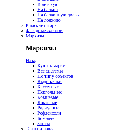
В детскую
На балкон
На балконную дверь
На лоджию
Римские шторы
Фасадные жалюзи
Маркизы
Маркизы
Назад
Купить маркизы
Все системы
По типу объектов
Выдвижные
Кассетные
Пергольные
Ковшевые
Локтевые
Радиусные
Рефлексоли
Боковые
Зонты
Тенты и навесы