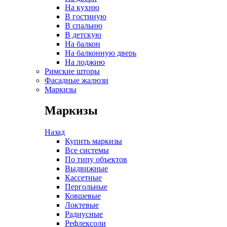
На кухню
В гостиную
В спальню
В детскую
На балкон
На балконную дверь
На лоджию
Римские шторы
Фасадные жалюзи
Маркизы
Маркизы
Назад
Купить маркизы
Все системы
По типу объектов
Выдвижные
Кассетные
Пергольные
Ковшевые
Локтевые
Радиусные
Рефлексоли