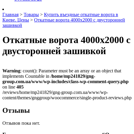
Главная
>
Товары
>
Купить въездные откатные ворота в
Киеве. Цены
>
Откатные ворота 4000х2000 с двусторонней
зашивкой
Откатные ворота 4000х2000 с
двусторонней зашивкой
Warning
: count(): Parameter must be an array or an object that
implements Countable in
/home/mp241829/gng-
group.com.ua/www/wp-includes/class-wp-comment-query.php
on line
405
/reviews/home/mp241829/gng-group.com.ua/www/wp-
content/themes/gnggroup/woocommerce/single-product-reviews.php
Отзывы
Отзывов пока нет.