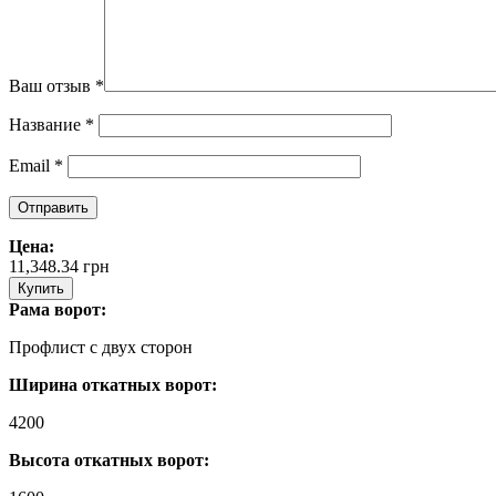
Ваш отзыв
*
Название
*
Email
*
Цена:
11,348.34
грн
Купить
Рама ворот:
Профлист с двух сторон
Ширина откатных ворот:
4200
Высота откатных ворот: