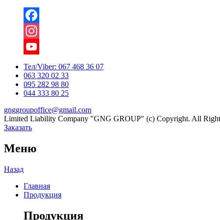
Facebook
Instagram
YouTube
Тел/Viber:
067 468 36 07
063 320 02 33
Channel
095 282 98 80
044 333 80 25
gnggroupoffice@gmail.com
Limited Liability Company "GNG GROUP" (c) Copyright. All Right
Заказать
Меню
Назад
Главная
Продукция
Продукция