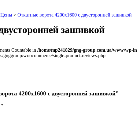
. Цены
>
Откатные ворота 4200х1600 с двусторонней зашивкой
 двусторонней зашивкой
lements Countable in
/home/mp241829/gng-group.com.ua/www/wp-inc
/gnggroup/woocommerce/single-product-reviews.php
ворота 4200х1600 с двусторонней зашивкой”
ы
*