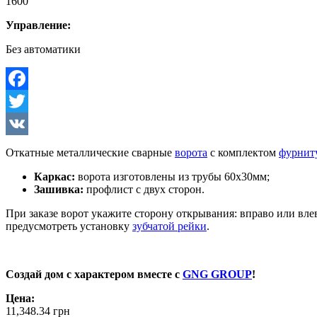
1600
Управление:
Без автоматики
Facebook
Twitter
VK
Откатные металлические сварные
ворота
с комплектом
фурнит
Каркас:
ворота изготовлены из трубы 60х30мм;
Зашивка:
профлист с двух сторон.
При заказе ворот укажите сторону открывания: вправо или вле
предусмотреть установку
зубчатой рейки
.
Создай дом с характером вместе с
GNG GROUP
!
Цена:
11,348.34
грн