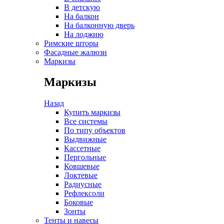
В детскую
На балкон
На балконную дверь
На лоджию
Римские шторы
Фасадные жалюзи
Маркизы
Маркизы
Назад
Купить маркизы
Все системы
По типу объектов
Выдвижные
Кассетные
Пергольные
Ковшевые
Локтевые
Радиусные
Рефлексоли
Боковые
Зонты
Тенты и навесы