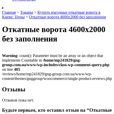
Главная
>
Товары
>
Купить въездные откатные ворота в
Киеве. Цены
>
Откатные ворота 4600х2000 без заполнения
Откатные ворота 4600х2000
без заполнения
Warning
: count(): Parameter must be an array or an object that
implements Countable in
/home/mp241829/gng-
group.com.ua/www/wp-includes/class-wp-comment-query.php
on line
405
/reviews/home/mp241829/gng-group.com.ua/www/wp-
content/themes/gnggroup/woocommerce/single-product-reviews.php
Отзывы
Отзывов пока нет.
Будьте первым, кто оставил отзыв на “Откатные