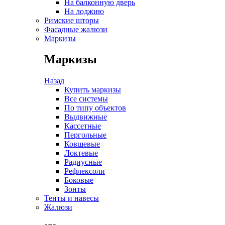
На балконную дверь
На лоджию
Римские шторы
Фасадные жалюзи
Маркизы
Маркизы
Назад
Купить маркизы
Все системы
По типу объектов
Выдвижные
Кассетные
Пергольные
Ковшевые
Локтевые
Радиусные
Рефлексоли
Боковые
Зонты
Тенты и навесы
Жалюзи