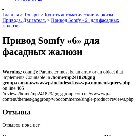
Главная
>
Товары
>
Купить автоматические маркизы.
Привода. Двигателя.
>
Привод Somfy «6» для фасадных
жалюзи
Привод Somfy «6» для
фасадных жалюзи
Warning
: count(): Parameter must be an array or an object that
implements Countable in
/home/mp241829/gng-
group.com.ua/www/wp-includes/class-wp-comment-query.php
on line
405
/reviews/home/mp241829/gng-group.com.ua/www/wp-
content/themes/gnggroup/woocommerce/single-product-reviews.php
Отзывы
Отзывов пока нет.