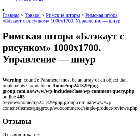
Главная
>
Товары
>
Римские шторы
>
Римская штора
«Блэкаут с рисунком» 1000х1700. Управление — шнур
Римская штора «Блэкаут с
рисунком» 1000х1700.
Управление — шнур
Warning
: count(): Parameter must be an array or an object that
implements Countable in
/home/mp241829/gng-
group.com.ua/www/wp-includes/class-wp-comment-query.php
on line
405
/reviews/home/mp241829/gng-group.com.ua/www/wp-
content/themes/gnggroup/woocommerce/single-product-reviews.php
Отзывы
Отзывов пока нет.