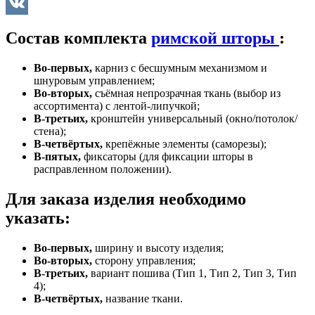
Twitter
VK
Состав комплекта
римской шторы
:
Во-первых,
карниз с бесшумным механизмом и
шнуровым управлением;
Во-вторых,
съёмная непрозрачная ткань (выбор из
ассортимента) с лентой-липучкой;
В-третьих,
кронштейн универсальный (окно/потолок/
стена);
В-четвёртых,
крепёжные элементы (саморезы);
В-пятых,
фиксаторы (для фиксации шторы в
расправленном положении).
Для заказа изделия необходимо
указать:
Во-первых,
ширину и высоту изделия;
Во-вторых,
сторону управления;
В-третьих,
вариант пошива (Тип 1, Тип 2, Тип 3, Тип
4);
В-четвёртых,
название ткани.