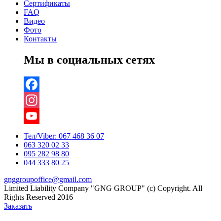
Сертификаты
FAQ
Видео
Фото
Контакты
Мы в социальных сетях
Facebook
Instagram
YouTube
Тел/Viber:
067 468 36 07
063 320 02 33
Channel
095 282 98 80
044 333 80 25
gnggroupoffice@gmail.com
Limited Liability Company "GNG GROUP" (c) Copyright. All
Rights Reserved 2016
Заказать