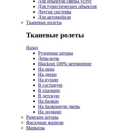
Для объектов сферы услуг
Для туристических объектов
Другие системы
Для автомобиля
Тканевые ролеты
Тканевые ролеты
Назад
Рулонные шторы
День-ночь
Blackout 100% затемнение
На окна
На двери
На кухню
В гостиную
В спальню
В детскую
На балкон
На балконную дверь
На лоджию
Римские шторы
Фасадные жалюзи
Маркизы