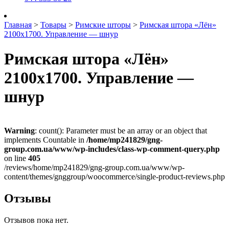
Главная
>
Товары
>
Римские шторы
>
Римская штора «Лён»
2100х1700. Управление — шнур
Римская штора «Лён»
2100х1700. Управление —
шнур
Warning
: count(): Parameter must be an array or an object that
implements Countable in
/home/mp241829/gng-
group.com.ua/www/wp-includes/class-wp-comment-query.php
on line
405
/reviews/home/mp241829/gng-group.com.ua/www/wp-
content/themes/gnggroup/woocommerce/single-product-reviews.php
Отзывы
Отзывов пока нет.