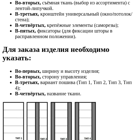
Во-вторых,
съёмная ткань (выбор из ассортимента) с
лентой-липучкой.
В-третьих,
кронштейн универсальный (окно/потолок/
стена);
В-четвёртых,
крепёжные элементы (саморезы);
В-пятых,
фиксаторы (для фиксации шторы в
расправленном положении).
Для заказа изделия необходимо
указать:
Во-первых,
ширину и высоту изделия;
Во-вторых,
сторону управления;
В-третьих,
вариант пошива (Тип 1, Тип 2, Тип 3, Тип
4);
В-четвёртых,
название ткани.