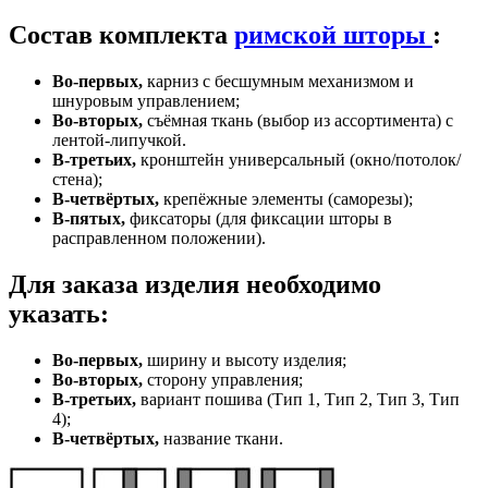
VK
Состав комплекта
римской шторы
:
Во-первых,
карниз с бесшумным механизмом и
шнуровым управлением;
Во-вторых,
съёмная ткань (выбор из ассортимента) с
лентой-липучкой.
В-третьих,
кронштейн универсальный (окно/потолок/
стена);
В-четвёртых,
крепёжные элементы (саморезы);
В-пятых,
фиксаторы (для фиксации шторы в
расправленном положении).
Для заказа изделия необходимо
указать:
Во-первых,
ширину и высоту изделия;
Во-вторых,
сторону управления;
В-третьих,
вариант пошива (Тип 1, Тип 2, Тип 3, Тип
4);
В-четвёртых,
название ткани.