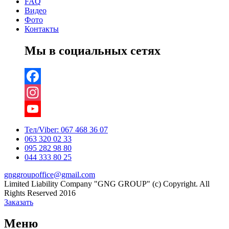
FAQ
Видео
Фото
Контакты
Мы в социальных сетях
Facebook
Instagram
YouTube
Тел/Viber:
067 468 36 07
063 320 02 33
Channel
095 282 98 80
044 333 80 25
gnggroupoffice@gmail.com
Limited Liability Company "GNG GROUP" (c) Copyright. All
Rights Reserved 2016
Заказать
Меню