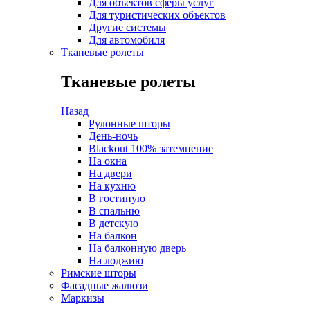
Для объектов сферы услуг
Для туристических объектов
Другие системы
Для автомобиля
Тканевые ролеты
Тканевые ролеты
Назад
Рулонные шторы
День-ночь
Blackout 100% затемнение
На окна
На двери
На кухню
В гостиную
В спальню
В детскую
На балкон
На балконную дверь
На лоджию
Римские шторы
Фасадные жалюзи
Маркизы