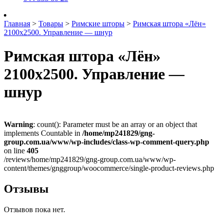
Главная
>
Товары
>
Римские шторы
>
Римская штора «Лён»
2100х2500. Управление — шнур
Римская штора «Лён»
2100х2500. Управление —
шнур
Warning
: count(): Parameter must be an array or an object that
implements Countable in
/home/mp241829/gng-
group.com.ua/www/wp-includes/class-wp-comment-query.php
on line
405
/reviews/home/mp241829/gng-group.com.ua/www/wp-
content/themes/gnggroup/woocommerce/single-product-reviews.php
Отзывы
Отзывов пока нет.