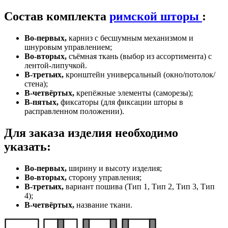
VK
Состав комплекта
римской шторы
:
Во-первых,
карниз с бесшумным механизмом и
шнуровым управлением;
Во-вторых,
съёмная ткань (выбор из ассортимента) с
лентой-липучкой.
В-третьих,
кронштейн универсальный (окно/потолок/
стена);
В-четвёртых,
крепёжные элементы (саморезы);
В-пятых,
фиксаторы (для фиксации шторы в
расправленном положении).
Для заказа изделия необходимо
указать:
Во-первых,
ширину и высоту изделия;
Во-вторых,
сторону управления;
В-третьих,
вариант пошива (Тип 1, Тип 2, Тип 3, Тип
4);
В-четвёртых,
название ткани.