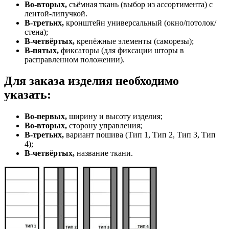
Во-вторых,
съёмная ткань (выбор из ассортимента) с
лентой-липучкой.
В-третьих,
кронштейн универсальный (окно/потолок/
стена);
В-четвёртых,
крепёжные элементы (саморезы);
В-пятых,
фиксаторы (для фиксации шторы в
расправленном положении).
Для заказа изделия необходимо
указать:
Во-первых,
ширину и высоту изделия;
Во-вторых,
сторону управления;
В-третьих,
вариант пошива (Тип 1, Тип 2, Тип 3, Тип
4);
В-четвёртых,
название ткани.