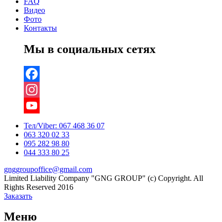
FAQ
Видео
Фото
Контакты
Мы в социальных сетях
Facebook
Instagram
YouTube
Тел/Viber:
067 468 36 07
063 320 02 33
Channel
095 282 98 80
044 333 80 25
gnggroupoffice@gmail.com
Limited Liability Company "GNG GROUP" (c) Copyright. All
Rights Reserved 2016
Заказать
Меню