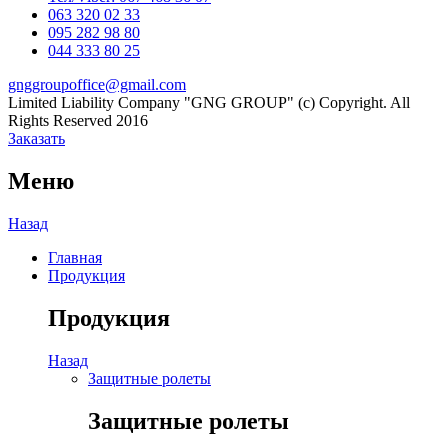
063 320 02 33
Channel
095 282 98 80
044 333 80 25
gnggroupoffice@gmail.com
Limited Liability Company "GNG GROUP" (c) Copyright. All
Rights Reserved 2016
Заказать
Меню
Назад
Главная
Продукция
Продукция
Назад
Защитные ролеты
Защитные ролеты