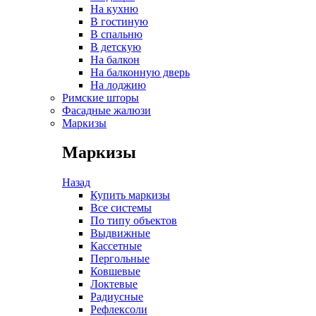
На кухню
В гостиную
В спальню
В детскую
На балкон
На балконную дверь
На лоджию
Римские шторы
Фасадные жалюзи
Маркизы
Маркизы
Назад
Купить маркизы
Все системы
По типу объектов
Выдвижные
Кассетные
Пергольные
Ковшевые
Локтевые
Радиусные
Рефлексоли