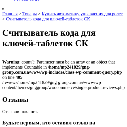
Главная
>
Товары
>
Купить автоматику управления для ролет
>
Считыватель кода для ключей-таблеток СК
Считыватель кода для
ключей-таблеток СК
Warning
: count(): Parameter must be an array or an object that
implements Countable in
/home/mp241829/gng-
group.com.ua/www/wp-includes/class-wp-comment-query.php
on line
405
/reviews/home/mp241829/gng-group.com.ua/www/wp-
content/themes/gnggroup/woocommerce/single-product-reviews.php
Отзывы
Отзывов пока нет.
Будьте первым, кто оставил отзыв на