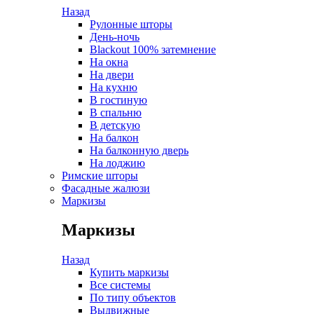
Назад
Рулонные шторы
День-ночь
Blackout 100% затемнение
На окна
На двери
На кухню
В гостиную
В спальню
В детскую
На балкон
На балконную дверь
На лоджию
Римские шторы
Фасадные жалюзи
Маркизы
Маркизы
Назад
Купить маркизы
Все системы
По типу объектов
Выдвижные