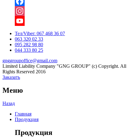
Facebook
Instagram
YouTube
Тел/Viber:
067 468 36 07
063 320 02 33
Channel
095 282 98 80
044 333 80 25
gnggroupoffice@gmail.com
Limited Liability Company "GNG GROUP" (c) Copyright. All
Rights Reserved 2016
Заказать
Меню
Назад
Главная
Продукция
Продукция