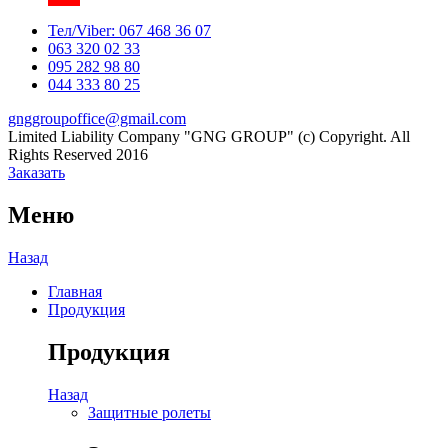
YouTube
Тел/Viber:
067 468 36 07
063 320 02 33
Channel
095 282 98 80
044 333 80 25
gnggroupoffice@gmail.com
Limited Liability Company "GNG GROUP" (c) Copyright. All
Rights Reserved 2016
Заказать
Меню
Назад
Главная
Продукция
Продукция
Назад
Защитные ролеты