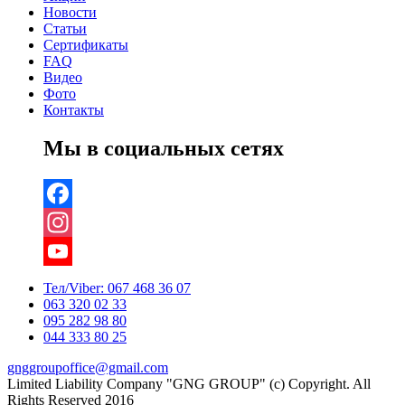
Новости
Статьи
Сертификаты
FAQ
Видео
Фото
Контакты
Мы в социальных сетях
Facebook
Instagram
YouTube
Тел/Viber:
067 468 36 07
063 320 02 33
Channel
095 282 98 80
044 333 80 25
gnggroupoffice@gmail.com
Limited Liability Company "GNG GROUP" (c) Copyright. All
Rights Reserved 2016