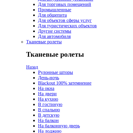
Для торговых помещений
Промышленные
Для общепита
Для объектов сферы услуг
Для туристических объектов
Другие системы
Для автомобиля
Тканевые ролеты
Тканевые ролеты
Назад
Рулонные шторы
День-ночь
Blackout 100% затемнение
На окна
На двери
На кухню
В гостиную
В спальню
В детскую
На балкон
На балконную дверь
На лоджию