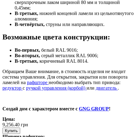
сверхпрочным лаком шириной 80 мм и толщиной
0,45мм;
В-третьих,
нижней концевой ламели из цельнотянутого
алюминия;
В-четвёртых,
струны или направляющих.
Возможные цвета конструкции:
Во-первых,
белый RAL 9016;
Во-вторых,
серый металлик RAL 9006;
В-третьих,
коричневый RAL 8014.
Обращаем Ваше внимание, в стоимость изделия не входит
система управления. Для открытия, закрытия или поворота
ламелей на
рафшторе
необходимо выбрать тип привода:
редуктор
с
ручкой управления (корбой)
или
двигатель
.
Создай дом с характером вместе с
GNG GROUP
!
Цена:
9,256.40
грн
Купить
Ширина рафштор: