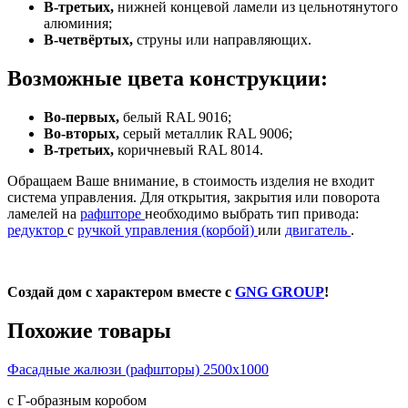
В-третьих,
нижней концевой ламели из цельнотянутого
алюминия;
В-четвёртых,
струны или направляющих.
Возможные цвета конструкции:
Во-первых,
белый RAL 9016;
Во-вторых,
серый металлик RAL 9006;
В-третьих,
коричневый RAL 8014.
Обращаем Ваше внимание, в стоимость изделия не входит
система управления. Для открытия, закрытия или поворота
ламелей на
рафшторе
необходимо выбрать тип привода:
редуктор
с
ручкой управления (корбой)
или
двигатель
.
Создай дом с характером вместе с
GNG GROUP
!
Похожие товары
Фасадные жалюзи (рафшторы) 2500х1000
с Г-образным коробом