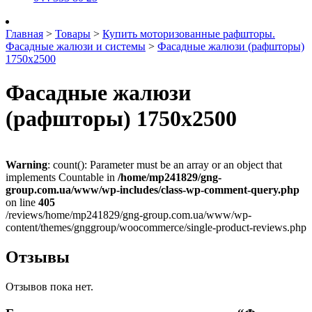
Главная
>
Товары
>
Купить моторизованные рафшторы.
Фасадные жалюзи и системы
>
Фасадные жалюзи (рафшторы)
1750х2500
Фасадные жалюзи
(рафшторы) 1750х2500
Warning
: count(): Parameter must be an array or an object that
implements Countable in
/home/mp241829/gng-
group.com.ua/www/wp-includes/class-wp-comment-query.php
on line
405
/reviews/home/mp241829/gng-group.com.ua/www/wp-
content/themes/gnggroup/woocommerce/single-product-reviews.php
Отзывы
Отзывов пока нет.