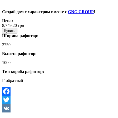
Создай дом с характером вместе с
GNG GROUP
!
Цена:
8,749.20
грн
Купить
Ширина рафштор:
2750
Высота рафштор:
1000
Тип короба рафштор:
Г-образный
Facebook
Twitter
VK