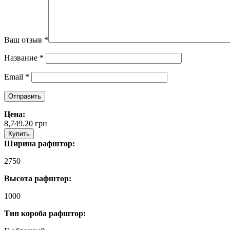
Ваш отзыв
*
Название
*
Email
*
Цена:
8,749.20
грн
Купить
Ширина рафштор:
2750
Высота рафштор:
1000
Тип короба рафштор: