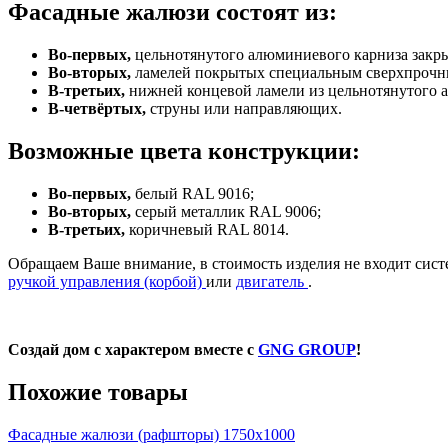
Фасадные жалюзи состоят из:
Во-первых,
цельнотянутого алюминиевого карниза закры
Во-вторых,
ламелей покрытых специальным сверхпрочн
В-третьих,
нижней концевой ламели из цельнотянутого 
В-четвёртых,
струны или направляющих.
Возможные цвета конструкции:
Во-первых,
белый RAL 9016;
Во-вторых,
серый металлик RAL 9006;
В-третьих,
коричневый RAL 8014.
Обращаем Ваше внимание, в стоимость изделия не входит сист
ручкой управления (корбой)
или
двигатель
.
Создай дом с характером вместе с
GNG GROUP
!
Похожие товары
Фасадные жалюзи (рафшторы) 1750х1000