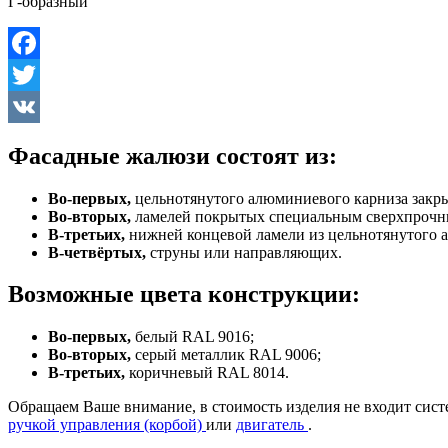
Г-образный
Facebook
Twitter
VK
Фасадные жалюзи состоят из:
Во-первых,
цельнотянутого алюминиевого карниза закры
Во-вторых,
ламелей покрытых специальным сверхпрочн
В-третьих,
нижней концевой ламели из цельнотянутого 
В-четвёртых,
струны или направляющих.
Возможные цвета конструкции:
Во-первых,
белый RAL 9016;
Во-вторых,
серый металлик RAL 9006;
В-третьих,
коричневый RAL 8014.
Обращаем Ваше внимание, в стоимость изделия не входит сист
ручкой управления (корбой)
или
двигатель
.