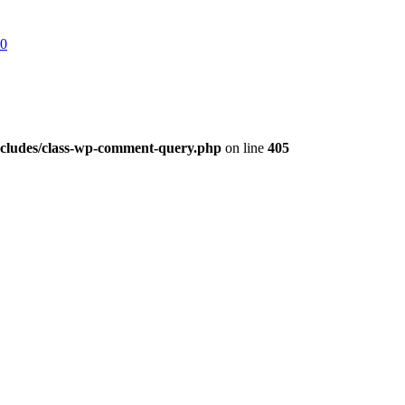
00
ludes/class-wp-comment-query.php
on line
405