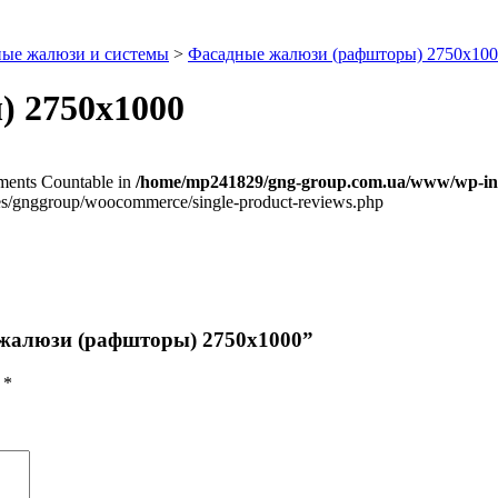
ные жалюзи и системы
>
Фасадные жалюзи (рафшторы) 2750х10
 2750х1000
lements Countable in
/home/mp241829/gng-group.com.ua/www/wp-inc
/gnggroup/woocommerce/single-product-reviews.php
 жалюзи (рафшторы) 2750х1000”
ы
*