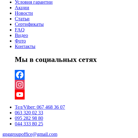
Условия гарантии
Акции
Новости
Статьи
Сертификаты
FAQ
Видео
Фото
Контакты
Мы в социальных сетях
Facebook
Instagram
YouTube
Тел/Viber:
067 468 36 07
063 320 02 33
Channel
095 282 98 80
044 333 80 25
gnggroupoffice@gmail.com