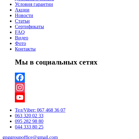
Условия гарантии
Акции
Новости
Статьи
Сертификаты
FAQ
Видео
Фото
Контакты
Мы в социальных сетях
Facebook
Instagram
YouTube
Тел/Viber:
067 468 36 07
063 320 02 33
Channel
095 282 98 80
044 333 80 25
gnggroupoffice@gmail.com