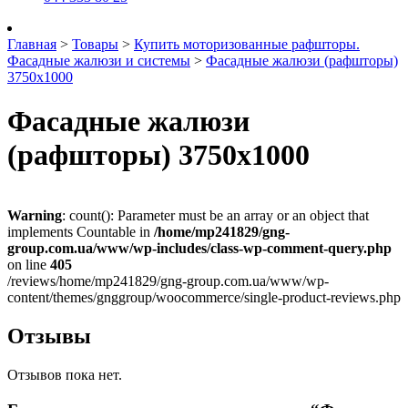
Главная
>
Товары
>
Купить моторизованные рафшторы.
Фасадные жалюзи и системы
>
Фасадные жалюзи (рафшторы)
3750х1000
Фасадные жалюзи
(рафшторы) 3750х1000
Warning
: count(): Parameter must be an array or an object that
implements Countable in
/home/mp241829/gng-
group.com.ua/www/wp-includes/class-wp-comment-query.php
on line
405
/reviews/home/mp241829/gng-group.com.ua/www/wp-
content/themes/gnggroup/woocommerce/single-product-reviews.php
Отзывы
Отзывов пока нет.