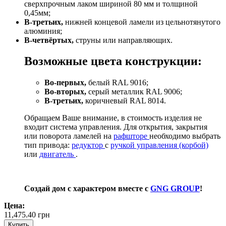
сверхпрочным лаком шириной 80 мм и толщиной
0,45мм;
В-третьих,
нижней концевой ламели из цельнотянутого
алюминия;
В-четвёртых,
струны или направляющих.
Возможные цвета конструкции:
Во-первых,
белый RAL 9016;
Во-вторых,
серый металлик RAL 9006;
В-третьих,
коричневый RAL 8014.
Обращаем Ваше внимание, в стоимость изделия не
входит система управления. Для открытия, закрытия
или поворота ламелей на
рафшторе
необходимо выбрать
тип привода:
редуктор
с
ручкой управления (корбой)
или
двигатель
.
Создай дом с характером вместе с
GNG GROUP
!
Цена:
11,475.40
грн
Купить