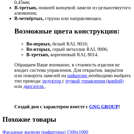
0,45мм;
В-третьих,
нижней концевой ламели из цельнотянутого
алюминия;
В-четвёртых,
струны или направляющих.
Возможные цвета конструкции:
Во-первых,
белый RAL 9016;
Во-вторых,
серый металлик RAL 9006;
В-третьих,
коричневый RAL 8014.
Обращаем Ваше внимание, в стоимость изделия не
входит система управления. Для открытия, закрытия
или поворота ламелей на
рафшторе
необходимо выбрать
тип привода:
редуктор
с
ручкой управления (корбой)
или
двигатель
.
Создай дом с характером вместе с
GNG GROUP
!
Похожие товары
Фасадные жалюзи (рафшторы) 1500х1000