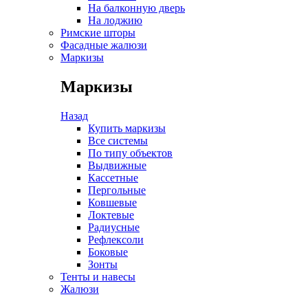
На балконную дверь
На лоджию
Римские шторы
Фасадные жалюзи
Маркизы
Маркизы
Назад
Купить маркизы
Все системы
По типу объектов
Выдвижные
Кассетные
Пергольные
Ковшевые
Локтевые
Радиусные
Рефлексоли
Боковые
Зонты
Тенты и навесы
Жалюзи