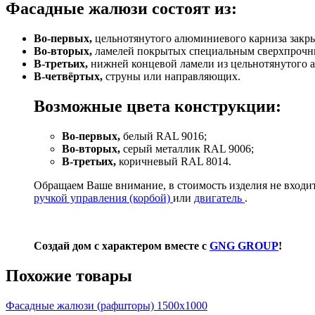
Фасадные жалюзи состоят из:
Во-первых,
цельнотянутого алюминиевого карниза закры
Во-вторых,
ламелей покрытых специальным сверхпрочн
В-третьих,
нижней концевой ламели из цельнотянутого 
В-четвёртых,
струны или направляющих.
Возможные цвета конструкции:
Во-первых,
белый RAL 9016;
Во-вторых,
серый металлик RAL 9006;
В-третьих,
коричневый RAL 8014.
Обращаем Ваше внимание, в стоимость изделия не входит
ручкой управления (корбой)
или
двигатель
.
Создай дом с характером вместе с
GNG GROUP
!
Похожие товары
Фасадные жалюзи (рафшторы) 1500х1000