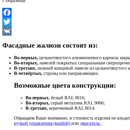
Г-образный
Facebook
Twitter
VK
Фасадные жалюзи состоят из:
Во-первых,
цельнотянутого алюминиевого карниза закры
Во-вторых,
ламелей покрытых специальным сверхпрочн
В-третьих,
нижней концевой ламели из цельнотянутого 
В-четвёртых,
струны или направляющих.
Возможные цвета конструкции:
Во-первых,
белый RAL 9016;
Во-вторых,
серый металлик RAL 9006;
В-третьих,
коричневый RAL 8014.
Обращаем Ваше внимание, в стоимость изделия не входит
ручкой управления (корбой)
или
двигатель
.