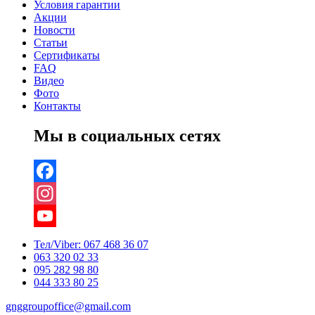
Условия гарантии
Акции
Новости
Статьи
Сертификаты
FAQ
Видео
Фото
Контакты
Мы в социальных сетях
Facebook
Instagram
YouTube
Тел/Viber:
067 468 36 07
063 320 02 33
Channel
095 282 98 80
044 333 80 25
gnggroupoffice@gmail.com