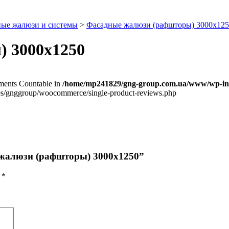
ные жалюзи и системы
>
Фасадные жалюзи (рафшторы) 3000х12
 3000х1250
lements Countable in
/home/mp241829/gng-group.com.ua/www/wp-inc
/gnggroup/woocommerce/single-product-reviews.php
 жалюзи (рафшторы) 3000х1250”
ы
*