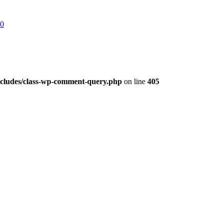
50
ludes/class-wp-comment-query.php
on line
405