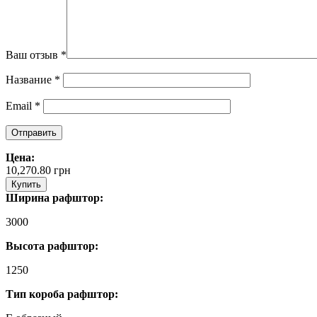
Ваш отзыв
*
Название
*
Email
*
Цена:
10,270.80
грн
Купить
Ширина рафштор:
3000
Высота рафштор:
1250
Тип короба рафштор: