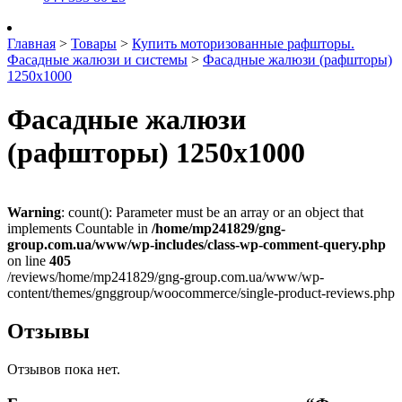
Главная
>
Товары
>
Купить моторизованные рафшторы.
Фасадные жалюзи и системы
>
Фасадные жалюзи (рафшторы)
1250х1000
Фасадные жалюзи
(рафшторы) 1250х1000
Warning
: count(): Parameter must be an array or an object that
implements Countable in
/home/mp241829/gng-
group.com.ua/www/wp-includes/class-wp-comment-query.php
on line
405
/reviews/home/mp241829/gng-group.com.ua/www/wp-
content/themes/gnggroup/woocommerce/single-product-reviews.php
Отзывы
Отзывов пока нет.