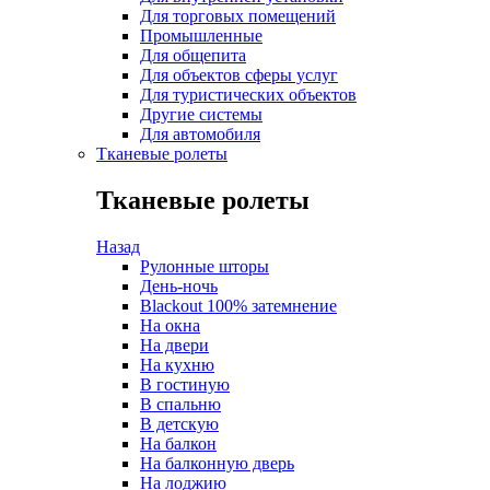
Для торговых помещений
Промышленные
Для общепита
Для объектов сферы услуг
Для туристических объектов
Другие системы
Для автомобиля
Тканевые ролеты
Тканевые ролеты
Назад
Рулонные шторы
День-ночь
Blackout 100% затемнение
На окна
На двери
На кухню
В гостиную
В спальню
В детскую
На балкон
На балконную дверь
На лоджию