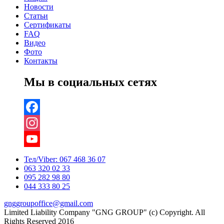
Новости
Статьи
Сертификаты
FAQ
Видео
Фото
Контакты
Мы в социальных сетях
Facebook
Instagram
YouTube
Тел/Viber:
067 468 36 07
063 320 02 33
Channel
095 282 98 80
044 333 80 25
gnggroupoffice@gmail.com
Limited Liability Company "GNG GROUP" (c) Copyright. All
Rights Reserved 2016