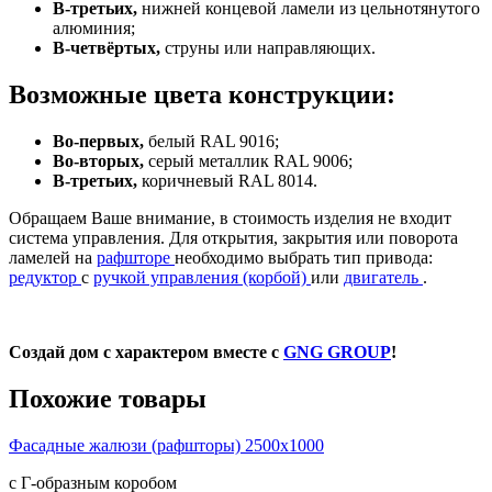
В-третьих,
нижней концевой ламели из цельнотянутого
алюминия;
В-четвёртых,
струны или направляющих.
Возможные цвета конструкции:
Во-первых,
белый RAL 9016;
Во-вторых,
серый металлик RAL 9006;
В-третьих,
коричневый RAL 8014.
Обращаем Ваше внимание, в стоимость изделия не входит
система управления. Для открытия, закрытия или поворота
ламелей на
рафшторе
необходимо выбрать тип привода:
редуктор
с
ручкой управления (корбой)
или
двигатель
.
Создай дом с характером вместе с
GNG GROUP
!
Похожие товары
Фасадные жалюзи (рафшторы) 2500х1000
с Г-образным коробом