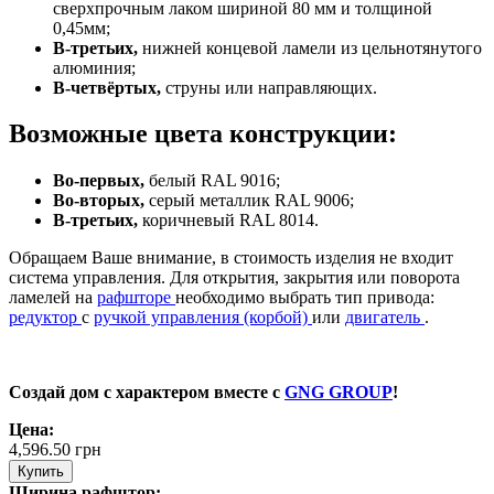
сверхпрочным лаком шириной 80 мм и толщиной
0,45мм;
В-третьих,
нижней концевой ламели из цельнотянутого
алюминия;
В-четвёртых,
струны или направляющих.
Возможные цвета конструкции:
Во-первых,
белый RAL 9016;
Во-вторых,
серый металлик RAL 9006;
В-третьих,
коричневый RAL 8014.
Обращаем Ваше внимание, в стоимость изделия не входит
система управления. Для открытия, закрытия или поворота
ламелей на
рафшторе
необходимо выбрать тип привода:
редуктор
с
ручкой управления (корбой)
или
двигатель
.
Создай дом с характером вместе с
GNG GROUP
!
Цена:
4,596.50
грн
Купить
Ширина рафштор: